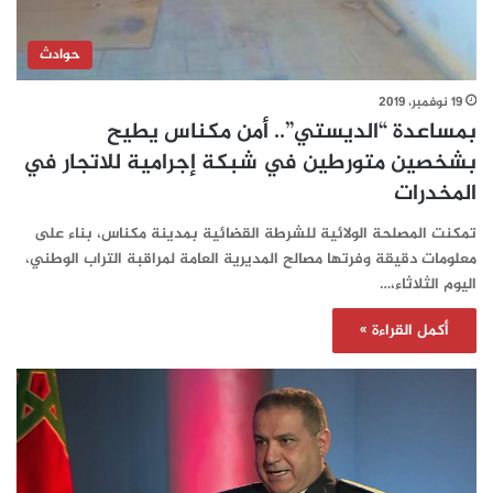
حوادث
19 نوفمبر، 2019
بمساعدة “الديستي”.. أمن مكناس يطيح
بشخصين متورطين في شبكة إجرامية للاتجار في
المخدرات
تمكنت المصلحة الولائية للشرطة القضائية بمدينة مكناس، بناء على
معلومات دقيقة وفرتها مصالح المديرية العامة لمراقبة التراب الوطني،
اليوم الثلاثاء،…
أكمل القراءة »