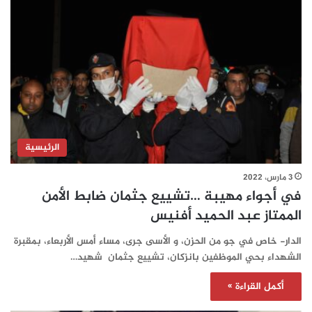
الرئيسية
3 مارس، 2022
في أجواء مهيبة …تشييع جثمان ضابط الأمن
الممتاز عبد الحميد أفنيس
الدار- خاص في جو من الحزن، و الأسى جرى، مساء أمس الأربعاء، بمقبرة
الشهداء بحي الموظفين بانزكان، تشييع جثمان شهيد…
أكمل القراءة »