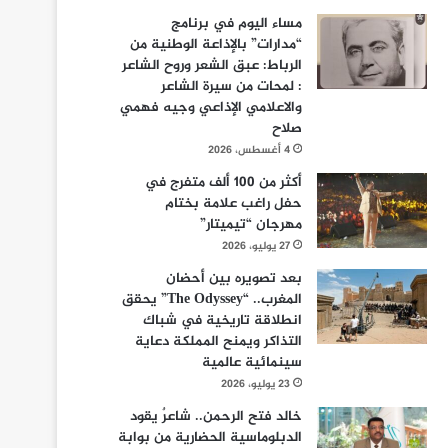
مساء اليوم في برنامج
“مدارات” بالإذاعة الوطنية من
الرباط: عبق الشعر وروح الشاعر
: لمحات من سيرة الشاعر
والاعلامي الإذاعي وجيه فهمي
صلاح
4 أغسطس، 2026
أكثر من 100 ألف متفرج في
حفل راغب علامة بختام
مهرجان “تيميتار”
27 يوليو، 2026
بعد تصويره بين أحضان
المغرب.. “The Odyssey” يحقق
انطلاقة تاريخية في شباك
التذاكر ويمنح المملكة دعاية
سينمائية عالمية
23 يوليو، 2026
خالد فتح الرحمن.. شاعرٌ يقود
الدبلوماسية الحضارية من بوابة