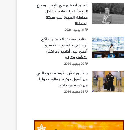
الحلم انتهى في البحر.. مصرع
لاعبة أتلتيك طنجة خلال
محاولة الهجرة نحو سبتة
المحتلة
31 يوليو، 2026
نهاية سعيدة لاختفاء سائح
نرويجي بالمغرب.. تنسيق
أمني بين أكادير ومراكش
يكشف مكانه
29 يوليو، 2026
مطار مراكش.. توقيف بريطاني
من أصول تركية مطلوب دوليا
من دولة مولدافيا
28 يوليو، 2026