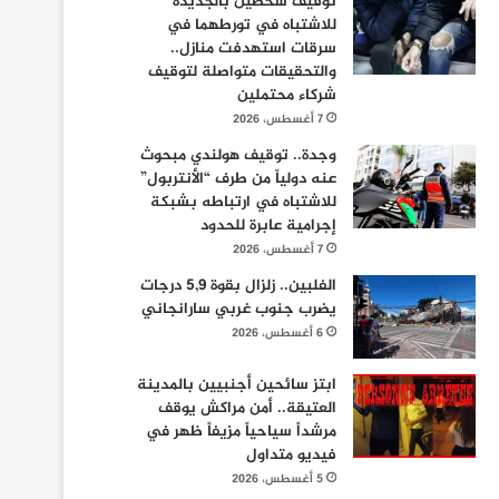
توقيف شخصين بالجديدة
للاشتباه في تورطهما في
سرقات استهدفت منازل..
والتحقيقات متواصلة لتوقيف
شركاء محتملين
7 أغسطس، 2026
وجدة.. توقيف هولندي مبحوث
عنه دولياً من طرف “الأنتربول”
للاشتباه في ارتباطه بشبكة
إجرامية عابرة للحدود
7 أغسطس، 2026
الفلبين.. زلزال بقوة 5,9 درجات
يضرب جنوب غربي سارانجاني
6 أغسطس، 2026
ابتز سائحين أجنبيين بالمدينة
العتيقة.. أمن مراكش يوقف
مرشداً سياحياً مزيفاً ظهر في
فيديو متداول
5 أغسطس، 2026