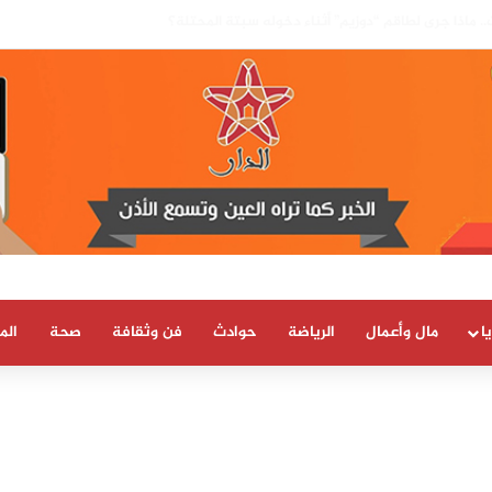
بسيادة المغرب على صحرائه «قرار تاريخي»…
ا
مال وأعمال
الرياضة
حوادث
فن وثقافة
صحة
الم