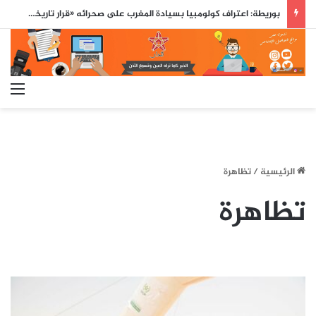
نائب رئيس كولومبيا: المغرب حليفنا الرئيسي في إفريقيا ونعمل على بناء شراكة استراتيجية معه
الق
الرئيسية
/
تظاهرة
تظاهرة