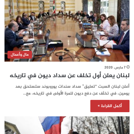
مال وأعمال
7 مارس، 2020
لبنان يعلن أول تخلف عن سداد ديون في تاريخه
أعلن لبنان السبت “تعليق” سداد سندات يوروبوند ستستحق بعد
يومين، في تخلّف عن دفع ديون للمرة الأولى في تاريخه، مع…
أكمل القراءة »