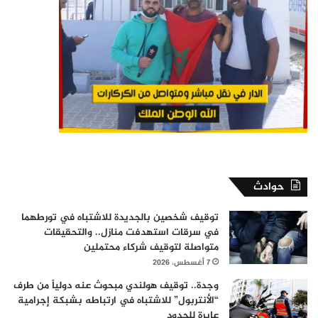
حوادث
توقيف شخصين بالجديدة للاشتباه في تورطهما
في سرقات استهدفت منازل.. والتحقيقات
متواصلة لتوقيف شركاء محتملين
7 أغسطس، 2026
وجدة.. توقيف هولندي مبحوث عنه دولياً من طرف
“الأنتربول” للاشتباه في ارتباطه بشبكة إجرامية
عابرة للحدود