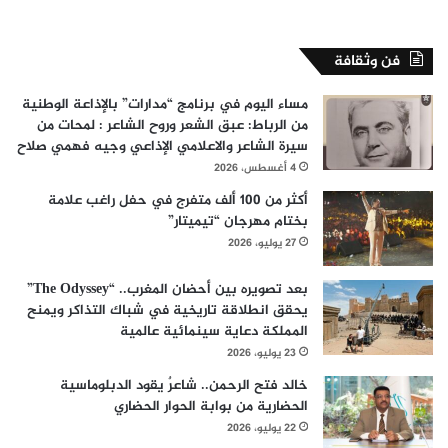
فن وثقافة
مساء اليوم في برنامج “مدارات” بالإذاعة الوطنية
من الرباط: عبق الشعر وروح الشاعر : لمحات من
سيرة الشاعر والاعلامي الإذاعي وجيه فهمي صلاح
4 أغسطس، 2026
أكثر من 100 ألف متفرج في حفل راغب علامة
بختام مهرجان “تيميتار”
27 يوليو، 2026
بعد تصويره بين أحضان المغرب.. “The Odyssey”
يحقق انطلاقة تاريخية في شباك التذاكر ويمنح
المملكة دعاية سينمائية عالمية
23 يوليو، 2026
خالد فتح الرحمن.. شاعرٌ يقود الدبلوماسية
الحضارية من بوابة الحوار الحضاري
22 يوليو، 2026