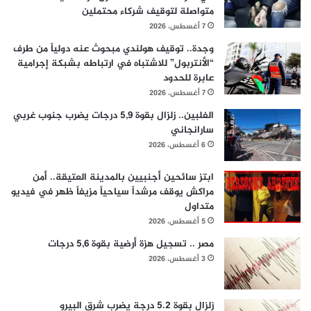
متواصلة لتوقيف شركاء محتملين
7 أغسطس، 2026
وجدة.. توقيف هولندي مبحوث عنه دولياً من طرف
“الأنتربول” للاشتباه في ارتباطه بشبكة إجرامية
عابرة للحدود
7 أغسطس، 2026
الفلبين.. زلزال بقوة 5,9 درجات يضرب جنوب غربي
سارانجاني
6 أغسطس، 2026
ابتز سائحين أجنبيين بالمدينة العتيقة.. أمن
مراكش يوقف مرشداً سياحياً مزيفاً ظهر في فيديو
متداول
5 أغسطس، 2026
مصر .. تسجيل هزة أرضية بقوة 5,6 درجات
3 أغسطس، 2026
زلزال بقوة 5.2 درجة يضرب شرق البيرو