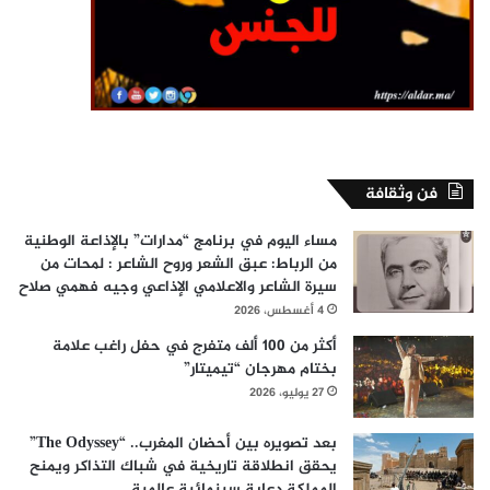
فن وثقافة
مساء اليوم في برنامج “مدارات” بالإذاعة الوطنية
من الرباط: عبق الشعر وروح الشاعر : لمحات من
سيرة الشاعر والاعلامي الإذاعي وجيه فهمي صلاح
4 أغسطس، 2026
أكثر من 100 ألف متفرج في حفل راغب علامة
بختام مهرجان “تيميتار”
27 يوليو، 2026
بعد تصويره بين أحضان المغرب.. “The Odyssey”
يحقق انطلاقة تاريخية في شباك التذاكر ويمنح
المملكة دعاية سينمائية عالمية