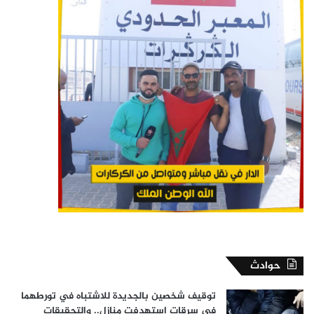
حوادث
توقيف شخصين بالجديدة للاشتباه في تورطهما
في سرقات استهدفت منازل.. والتحقيقات