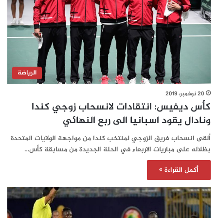
الرياضة
20 نوفمبر، 2019
كأس ديفيس: انتقادات لانسحاب زوجي كندا
ونادال يقود اسبانيا الى ربع النهائي
ألقى انسحاب فريق الزوجي لمنتخب كندا من مواجهة الولايات المتحدة
بظلاله على مباريات الاربعاء في الحلة الجديدة من مسابقة كأس…
أكمل القراءة »