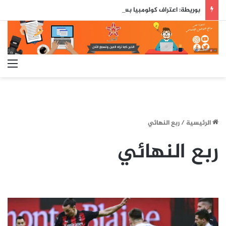
بوريطة: اعتراف كولومبيا بسيادة المغرب على صحرائه «قرار تاريخي»…
الق
الرئيسية
/
ربع النهائي
ربع النهائي