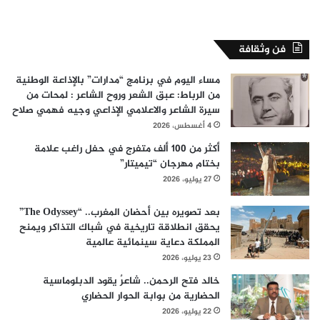
فن وثقافة
مساء اليوم في برنامج “مدارات” بالإذاعة الوطنية
من الرباط: عبق الشعر وروح الشاعر : لمحات من
سيرة الشاعر والاعلامي الإذاعي وجيه فهمي صلاح
4 أغسطس، 2026
أكثر من 100 ألف متفرج في حفل راغب علامة
بختام مهرجان “تيميتار”
27 يوليو، 2026
بعد تصويره بين أحضان المغرب.. “The Odyssey”
يحقق انطلاقة تاريخية في شباك التذاكر ويمنح
المملكة دعاية سينمائية عالمية
23 يوليو، 2026
خالد فتح الرحمن.. شاعرٌ يقود الدبلوماسية
الحضارية من بوابة الحوار الحضاري
22 يوليو، 2026