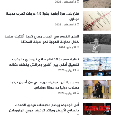
2 أغسطس، 2026
فنزويلا.. هزة أرضية بقوة 4,5 درجات تضرب مدينة
موناري
2 أغسطس، 2026
الحلم انتهى في البحر.. مصرع لاعبة أتلتيك طنجة
خلال محاولة الهجرة نحو سبتة المحتلة
31 يوليو، 2026
نهاية سعيدة لاختفاء سائح نرويجي بالمغرب..
تنسيق أمني بين أكادير ومراكش يكشف مكانه
29 يوليو، 2026
مطار مراكش.. توقيف بريطاني من أصول تركية
مطلوب دوليا من دولة مولدافيا
28 يوليو، 2026
أمن الجديدة يوضح ملابسات فيديو الاعتداء
بالسلاح الأبيض ويؤكد توقيف جميع المتورطين