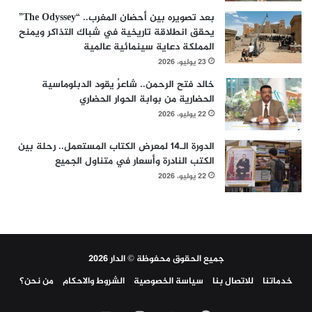
بعد تصويره بين أحضان المغرب.. “The Odyssey”
يحقق انطلاقة تاريخية في شباك التذاكر ويمنح
المملكة دعاية سينمائية عالمية
23 يوليو، 2026
خالد فتح الرحمن.. شاعرٌ يقود الدبلوماسية
الحضارية من بوابة الحوار الحضاري
22 يوليو، 2026
الدورة الـ14 لمعرض الكتاب المستعمل.. رحلة بين
الكتب النادرة وأسعار في متناول الجميع
22 يوليو، 2026
جميع الحقوق محفوظة © الدار 2026
خدماتنا
للاتصال بنا
سياسة الخصوصية
الشروط والاحكام
من نحن؟