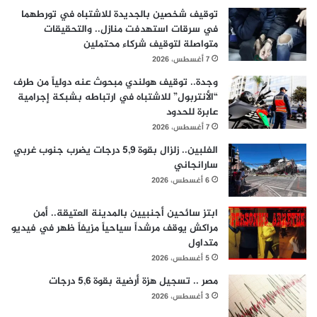
توقيف شخصين بالجديدة للاشتباه في تورطهما
في سرقات استهدفت منازل.. والتحقيقات
متواصلة لتوقيف شركاء محتملين
7 أغسطس، 2026
وجدة.. توقيف هولندي مبحوث عنه دولياً من طرف
“الأنتربول” للاشتباه في ارتباطه بشبكة إجرامية
عابرة للحدود
7 أغسطس، 2026
الفلبين.. زلزال بقوة 5,9 درجات يضرب جنوب غربي
سارانجاني
6 أغسطس، 2026
ابتز سائحين أجنبيين بالمدينة العتيقة.. أمن
مراكش يوقف مرشداً سياحياً مزيفاً ظهر في فيديو
متداول
5 أغسطس، 2026
مصر .. تسجيل هزة أرضية بقوة 5,6 درجات
3 أغسطس، 2026