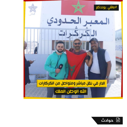
حوادث