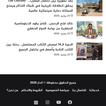
بعد تصويره بين أحضان المغرب.. “The Odyssey”
يحقق انطلاقة تاريخية في شباك التذاكر ويمنح
المملكة دعاية سينمائية عالمية
23 يوليو، 2026
خالد فتح الرحمن.. شاعرٌ يقود الدبلوماسية
الحضارية من بوابة الحوار الحضاري
22 يوليو، 2026
الدورة الـ14 لمعرض الكتاب المستعمل.. رحلة بين
الكتب النادرة وأسعار في متناول الجميع
22 يوليو، 2026
جميع الحقوق محفوظة © الدار 2026
خدماتنا
للاتصال بنا
سياسة الخصوصية
الشروط والاحكام
من نحن؟
فيسبوك
‫YouTube
انستقرام
واتساب