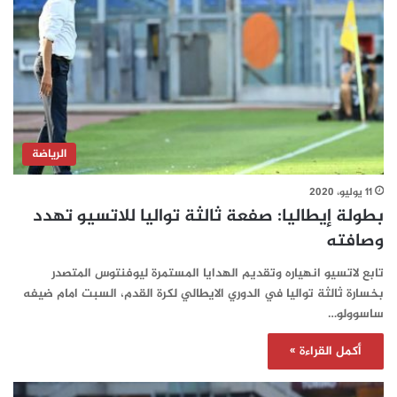
الرياضة
11 يوليو، 2020
بطولة إيطاليا: صفعة ثالثة تواليا للاتسيو تهدد
وصافته
تابع لاتسيو انهياره وتقديم الهدايا المستمرة ليوفنتوس المتصدر
بخسارة ثالثة تواليا في الدوري الايطالي لكرة القدم، السبت امام ضيفه
ساسوولو…
أكمل القراءة »