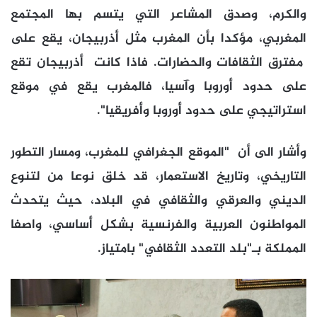
والكرم، وصدق المشاعر التي يتسم بها المجتمع
المغربي، مؤكدا بأن المغرب مثل أذربيجان، يقع على
مفترق الثقافات والحضارات. فاذا كانت أذربيجان تقع
على حدود أوروبا وآسيا، فالمغرب يقع في موقع
استراتيجي على حدود أوروبا وأفريقيا".
وأشار الى أن "الموقع الجغرافي للمغرب، ومسار التطور
التاريخي، وتاريخ الاستعمار، قد خلق نوعا من لتنوع
الديني والعرقي والثقافي في البلاد، حيث يتحدث
المواطنون العربية والفرنسية بشكل أساسي، واصفا
المملكة بـ"بلد التعدد الثقافي" بامتياز.