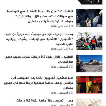
حوادث
توقيف شخصين بالجديدة للاشتباه في تورطهما
في سرقات استهدفت منازل.. والتحقيقات
متواصلة لتوقيف شركاء محتملين
7 أغسطس، 2026
وجدة.. توقيف هولندي مبحوث عنه دولياً من طرف
“الأنتربول” للاشتباه في ارتباطه بشبكة إجرامية
عابرة للحدود
7 أغسطس، 2026
الفلبين.. زلزال بقوة 5,9 درجات يضرب جنوب غربي
سارانجاني
6 أغسطس، 2026
ابتز سائحين أجنبيين بالمدينة العتيقة.. أمن
مراكش يوقف مرشداً سياحياً مزيفاً ظهر في فيديو
متداول
5 أغسطس، 2026
مصر .. تسجيل هزة أرضية بقوة 5,6 درجات
3 أغسطس، 2026