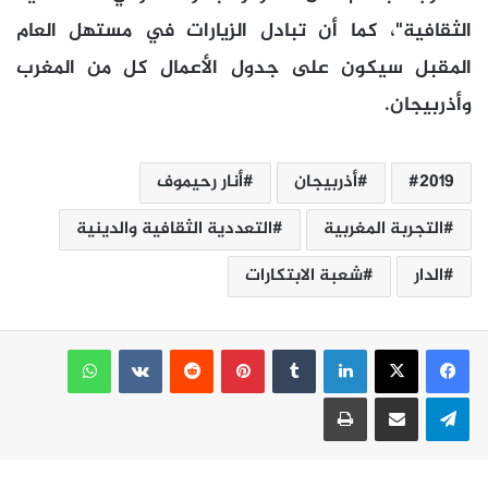
الثقافية"، كما أن تبادل الزيارات في مستهل العام
المقبل سيكون على جدول الأعمال كل من المغرب
وأذربيجان.
2019
أذربيجان
أنار رحيموف
التجربة المغربية
التعددية الثقافية والدينية
الدار
شعبة الابتكارات
لينكدإن
بينتيريست
واتساب
تيلقرام
مشاركة عبر البريد
طباعة