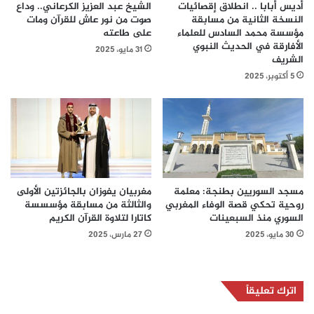
أديس أبابا .. انطلاق إقصائيات
الشيخ عبد العزيز الكرعاني.. وداع
النسخة الثانية من مسابقة
صوت من نور عاش للقرآن ومات
مؤسسة محمد السادس للعلماء
على طاعته
الأفارقة في الحديث النبوي
31 مايو، 2025
الشريف
5 أكتوبر، 2025
مسجد السوريين بطنجة: معلمة
مغربيان يفوزان بالجائزتين الأولى
روحية تحكي قصة الوفاء المغربي
والثالثة من مسابقة مؤسسسة
السوري منذ السبعينات
كاتارا لتلاوة القرآن الكريم
30 مايو، 2025
27 مارس، 2025
اترك تعليقاً