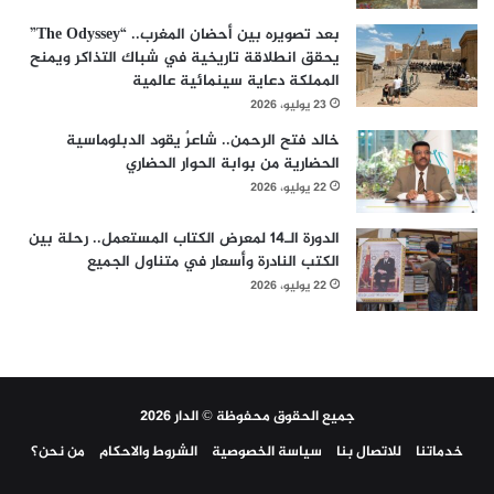
بعد تصويره بين أحضان المغرب.. “The Odyssey”
يحقق انطلاقة تاريخية في شباك التذاكر ويمنح
المملكة دعاية سينمائية عالمية
23 يوليو، 2026
خالد فتح الرحمن.. شاعرٌ يقود الدبلوماسية
الحضارية من بوابة الحوار الحضاري
22 يوليو، 2026
الدورة الـ14 لمعرض الكتاب المستعمل.. رحلة بين
الكتب النادرة وأسعار في متناول الجميع
22 يوليو، 2026
جميع الحقوق محفوظة © الدار 2026
خدماتنا
للاتصال بنا
سياسة الخصوصية
الشروط والاحكام
من نحن؟