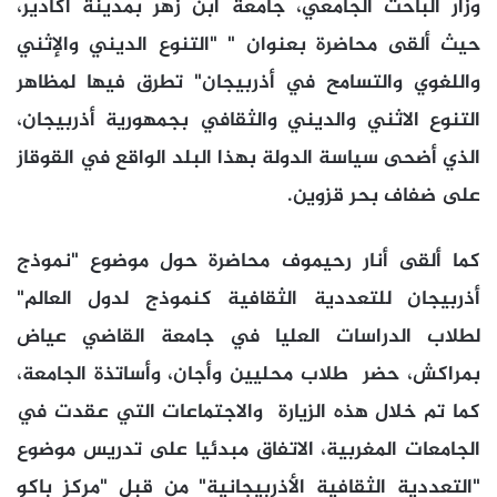
وزار الباحث الجامعي، جامعة ابن زهر بمدينة أكادير،
حيث ألقى محاضرة بعنوان " "التنوع الديني والإثني
واللغوي والتسامح في أذربيجان" تطرق فيها لمظاهر
التنوع الاثني والديني والثقافي بجمهورية أذربيجان،
الذي أضحى سياسة الدولة بهذا البلد الواقع في القوقاز
على ضفاف بحر قزوين.
كما ألقى أنار رحيموف محاضرة حول موضوع "نموذج
أذربيجان للتعددية الثقافية كنموذج لدول العالم"
لطلاب الدراسات العليا في جامعة القاضي عياض
بمراكش، حضر طلاب محليين وأجان، وأساتذة الجامعة،
كما تم خلال هذه الزيارة والاجتماعات التي عقدت في
الجامعات المغربية، الاتفاق مبدئيا على تدريس موضوع
"التعددية الثقافية الأذربيجانية" من قبل "مركز باكو