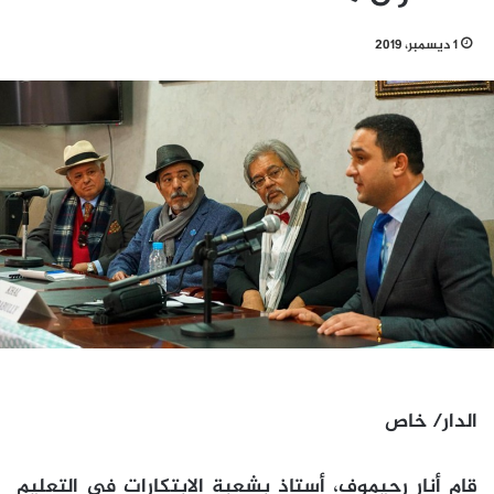
1 ديسمبر، 2019
الدار/ خاص
قام أنار رحيموف، أستاذ بشعبة الابتكارات في التعليم