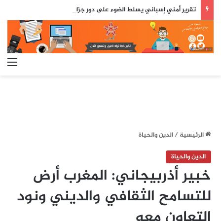
تقرير أمني إسباني يسلط الضوء على دور جزائري في التنسيق الرقمي لأحداث سبتة..
الق
الرئيسية
/
الدين والحياة
الدين والحياة
خبير أذربيجاني: المغرب أرض
للتسامح الثقافي والديني ونود
التعاون معه