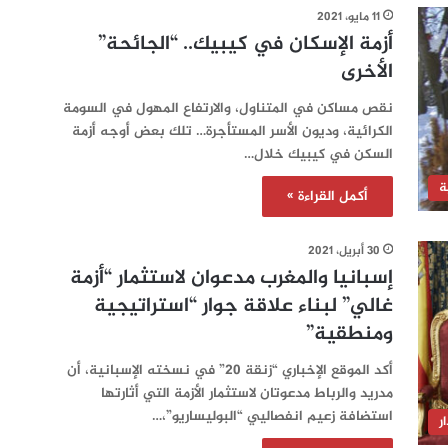
11 مايو، 2021
أزمة الإسكان في كيبيك.. “الجائحة”
الأخرى
نقص مساكن في المتناول، والارتفاع المهول في السومة
الكرائية، وديون الأسر المستأجرة… تلك بعض أوجه أزمة
السكن في كيبيك خلال…
ة
أكمل القراءة »
30 أبريل، 2021
إسبانيا والمغرب مدعوان لاستثمار “أزمة
غالي” لبناء علاقة جوار “استراتيجية
ومنطقية”
أكد الموقع الإخباري “زنقة 20” في نسخته الإسبانية، أن
مدريد والرباط مدعوتان لاستثمار الأزمة التي أثارتها
استضافة زعيم انفصاليي “البوليساريو”،…
ر