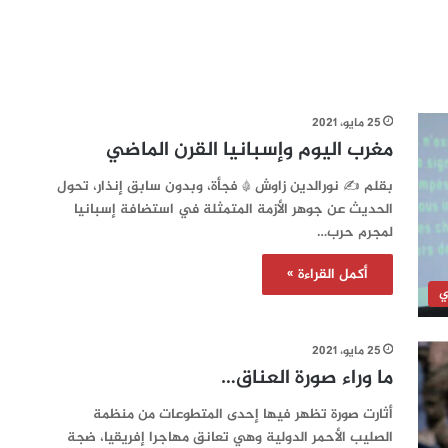
25 مايو، 2021
مغرب اليوم وإسبانيا القرن الماضي
بقلم ✍️ نورالدين زاوش * فجأة، وبدون سابق إنذار، تحول
الحديث عن جوهر الأزمة المتمثلة في استضافة إسبانيا
لمجرم حرب…
أكمل القراءة »
ي
25 مايو، 2021
ما وراء صورة العناق…
أثارت صورة تظهر فيها إحدى المتطوعات من منظمة
الصليب الأحمر الدولية وهي تعانق مهاجرا إفريقيا، ضجة