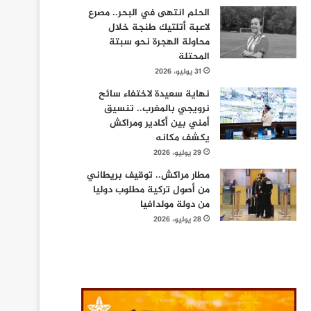
الحلم انتهى في البحر.. مصرع
لاعبة أتلتيك طنجة خلال
محاولة الهجرة نحو سبتة
المحتلة
31 يوليو، 2026
نهاية سعيدة لاختفاء سائح
نرويجي بالمغرب.. تنسيق
أمني بين أكادير ومراكش
يكشف مكانه
29 يوليو، 2026
مطار مراكش.. توقيف بريطاني
من أصول تركية مطلوب دوليا
من دولة مولدافيا
28 يوليو، 2026