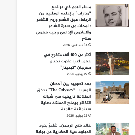
مساء اليوم في برنامج
“مدارات” بالإذاعة الوطنية من
الرباط: عبق الشعر وروح الشاعر
: لمحات من سيرة الشاعر
والاعلامي الإذاعي وجيه فهمي
صلاح
4 أغسطس، 2026
أكثر من 100 ألف متفرج في
حفل راغب علامة بختام
مهرجان “تيميتار”
27 يوليو، 2026
بعد تصويره بين أحضان
المغرب.. “The Odyssey” يحقق
انطلاقة تاريخية في شباك
التذاكر ويمنح المملكة دعاية
سينمائية عالمية
23 يوليو، 2026
خالد فتح الرحمن.. شاعرٌ يقود
الدبلوماسية الحضارية من بوابة