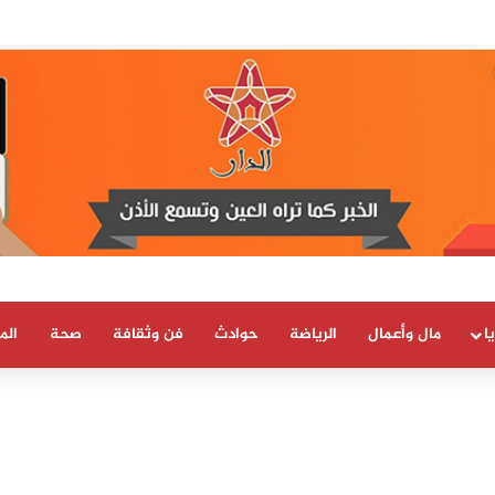
ا
مال وأعمال
الرياضة
حوادث
فن وثقافة
صحة
الم