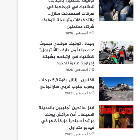
توقيف شخصين بالجديدة
للاشتباه في تورطهما في
سرقات استهدفت منازل..
والتحقيقات متواصلة لتوقيف
شركاء محتملين
7 أغسطس، 2026
وجدة.. توقيف هولندي مبحوث
عنه دولياً من طرف “الأنتربول”
للاشتباه في ارتباطه بشبكة
إجرامية عابرة للحدود
7 أغسطس، 2026
الفلبين.. زلزال بقوة 5,9 درجات
يضرب جنوب غربي سارانجاني
6 أغسطس، 2026
ابتز سائحين أجنبيين بالمدينة
العتيقة.. أمن مراكش يوقف
مرشداً سياحياً مزيفاً ظهر في
فيديو متداول
5 أغسطس، 2026