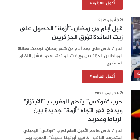
أكمل القراءة »
8 أبريل، 2021
قبل أيام من رمضان..”أزمة” الحصول على
زيت المائدة تؤرق الجزائريين
الدار / خاص على بعد أيام من شهر رمضان، تجددت معاناة
المواطنين الجزائريين مع زيت المائدة، بعدما فشل النظام
العسكري…
ة
أكمل القراءة »
24 مارس، 2021
حزب “فوكس” يتهم المغرب بـ”الابتزاز”
ويدفع في اتجاه “أزمة” جديدة بين
الرباط ومدريد
الدار / خاص هاجم الأمين العام لحزب “فوكس” اليميني
المتطرف، النائب “خافيير أورتيغا سميث”، المغرب يوم