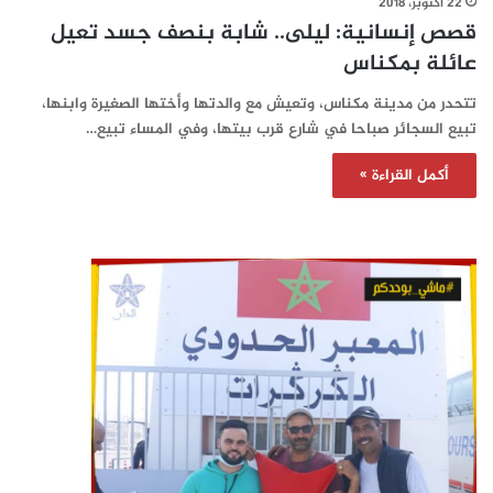
22 أكتوبر، 2018
قصص إنسانية: ليلى.. شابة بنصف جسد تعيل
عائلة بمكناس
تتحدر من مدينة مكناس، وتعيش مع والدتها وأختها الصغيرة وابنها،
تبيع السجائر صباحا في شارع قرب بيتها، وفي المساء تبيع…
أكمل القراءة »