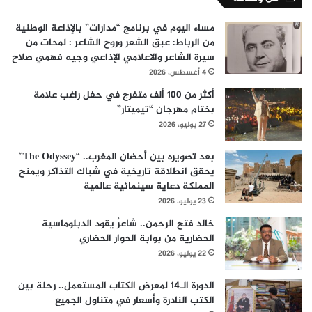
مساء اليوم في برنامج “مدارات” بالإذاعة الوطنية
من الرباط: عبق الشعر وروح الشاعر : لمحات من
سيرة الشاعر والاعلامي الإذاعي وجيه فهمي صلاح
4 أغسطس، 2026
أكثر من 100 ألف متفرج في حفل راغب علامة
بختام مهرجان “تيميتار”
27 يوليو، 2026
بعد تصويره بين أحضان المغرب.. “The Odyssey”
يحقق انطلاقة تاريخية في شباك التذاكر ويمنح
المملكة دعاية سينمائية عالمية
23 يوليو، 2026
خالد فتح الرحمن.. شاعرٌ يقود الدبلوماسية
الحضارية من بوابة الحوار الحضاري
22 يوليو، 2026
الدورة الـ14 لمعرض الكتاب المستعمل.. رحلة بين
الكتب النادرة وأسعار في متناول الجميع