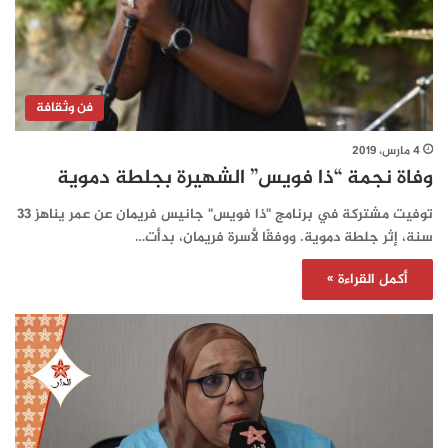
فن وثقافة
4 مارس، 2019
وفاة نجمة “ذا فويس” الشهيرة بجلطة دموية
توفيت مشتركة في برنامج "ذا فويس" جانيس فريمان عن عمر يناهز 33
سنة، إثر جلطة دموية. ووفقًا لأسرة فريمان، بدأت…
أكمل القراءة »