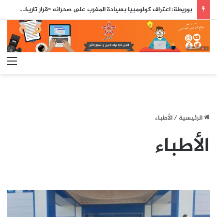
نائب رئيس كولومبيا: المغرب حليفنا الرئيسي في إفريقيا ونعمل على بناء شراكة استراتيجية معه
الق
الرئيسية
/
الأطباء
الأطباء