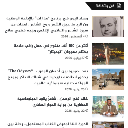
فن وثقافة
مساء اليوم في برنامج “مدارات” بالإذاعة الوطنية
من الرباط: عبق الشعر وروح الشاعر : لمحات من
سيرة الشاعر والاعلامي الإذاعي وجيه فهمي صلاح
4 أغسطس، 2026
أكثر من 100 ألف متفرج في حفل راغب علامة
بختام مهرجان “تيميتار”
27 يوليو، 2026
بعد تصويره بين أحضان المغرب.. “The Odyssey”
يحقق انطلاقة تاريخية في شباك التذاكر ويمنح
المملكة دعاية سينمائية عالمية
23 يوليو، 2026
خالد فتح الرحمن.. شاعرٌ يقود الدبلوماسية
الحضارية من بوابة الحوار الحضاري
22 يوليو، 2026
الدورة الـ14 لمعرض الكتاب المستعمل.. رحلة بين