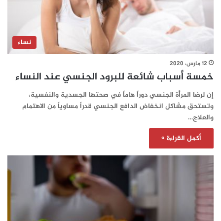
نساء
12 مارس، 2020
خمسة أسباب شائعة للبرود الجنسي عند النساء
إن لرضا المرأة الجنسي دوراً هاماً في صحتها الجسدية والنفسية،
وتستحق مشاكل انخفاض الدافع الجنسي قدراً مساوياً من الاهتمام
والعلاج…
أكمل القراءة »