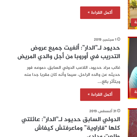
أكمل القراءة »
ة
1 سبتمبر، 2019
حديود لـ”الدار”: ألغيت جميع عروض
التدريب في أوروبا من أجل والدي المريض
غالب مراد حديود، اللاعب الدولي السابق، دموعه فور
حديثه عن والده الراحل، سيما وأنه كان مقربا جدا منه
وبتأثر بالغ،…
ة
أكمل القراءة »
31 أغسطس، 2019
الدولي السابق حديود لـ”الدار”: عائلتي
كلها “فاراوية” وماعرفتش كيفاش
طلعت ودادي