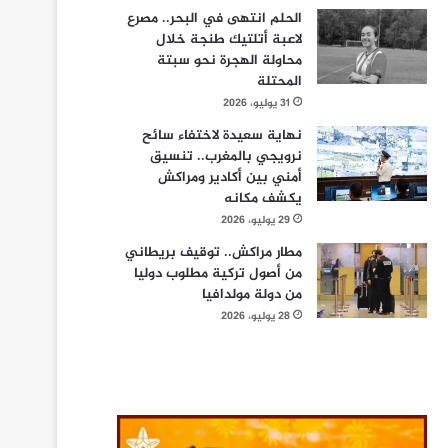
الحلم انتهى في البحر.. مصرع
لاعبة أتلتيك طنجة خلال
محاولة الهجرة نحو سبتة
المحتلة
31 يوليو، 2026
نهاية سعيدة لاختفاء سائح
نرويجي بالمغرب.. تنسيق
أمني بين أكادير ومراكش
يكشف مكانه
29 يوليو، 2026
مطار مراكش.. توقيف بريطاني
من أصول تركية مطلوب دوليا
من دولة مولدافيا
28 يوليو، 2026