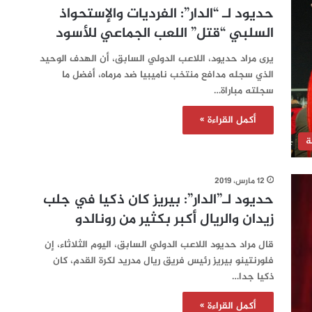
حديود لـ “الدار”: الفرديات والإستحواذ
السلبي “قتل” اللعب الجماعي للأسود‎
يرى مراد حديود، اللاعب الدولي السابق، أن الهدف الوحيد
الذي سجله مدافع منتخب ناميبيا ضد مرماه، أفضل ما
سجلته مباراة…
أكمل القراءة »
ة
12 مارس، 2019
حديود لـ”الدار”: بيريز كان ذكيا في جلب
زيدان والريال أكبر بكثير من رونالدو
قال مراد حديود اللاعب الدولي السابق، اليوم الثلاثاء، إن
فلورنتينو بيريز رئيس فريق ريال مدريد لكرة القدم، كان
ذكيا جدا…
أكمل القراءة »