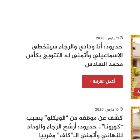
11 مارس، 2020
حديود: أنا ودادي والرجاء سيتخطى
الإسماعيلي وأتمنى له التتويج بكأس
محمد السادس
أكمل القراءة »
ة
10 مارس، 2020
كشف عن موقفه من “الويكلو” بسبب
“كورونا”.. حديود: أرشح الرجاء والوداد
للنهائي وأتمنى الـ”كاف” مغربيا