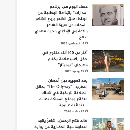
مساء اليوم في برنامج
“مدارات” بالإذاعة الوطنية من
الرباط: عبق الشعر وروح الشاعر
: لمحات من سيرة الشاعر
والاعلامي الإذاعي وجيه فهمي
صلاح
4 أغسطس، 2026
أكثر من 100 ألف متفرج في
حفل راغب علامة بختام
مهرجان “تيميتار”
27 يوليو، 2026
بعد تصويره بين أحضان
المغرب.. “The Odyssey” يحقق
انطلاقة تاريخية في شباك
التذاكر ويمنح المملكة دعاية
سينمائية عالمية
23 يوليو، 2026
خالد فتح الرحمن.. شاعرٌ يقود
الدبلوماسية الحضارية من بوابة