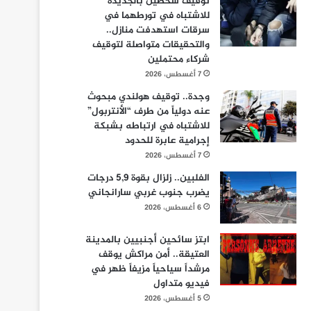
توقيف شخصين بالجديدة
للاشتباه في تورطهما في
سرقات استهدفت منازل..
والتحقيقات متواصلة لتوقيف
شركاء محتملين
7 أغسطس، 2026
وجدة.. توقيف هولندي مبحوث
عنه دولياً من طرف “الأنتربول”
للاشتباه في ارتباطه بشبكة
إجرامية عابرة للحدود
7 أغسطس، 2026
الفلبين.. زلزال بقوة 5,9 درجات
يضرب جنوب غربي سارانجاني
6 أغسطس، 2026
ابتز سائحين أجنبيين بالمدينة
العتيقة.. أمن مراكش يوقف
مرشداً سياحياً مزيفاً ظهر في
فيديو متداول
5 أغسطس، 2026