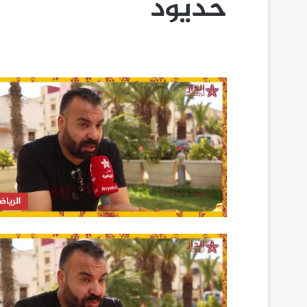
حديود
الرياض