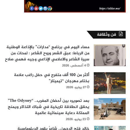
فن وثقافة
مساء اليوم في برنامج “مدارات” بالإذاعة الوطنية
من الرباط: عبق الشعر وروح الشاعر : لمحات من
سيرة الشاعر والاعلامي الإذاعي وجيه فهمي صلاح
4 أغسطس، 2026
أكثر من 100 ألف متفرج في حفل راغب علامة
بختام مهرجان “تيميتار”
27 يوليو، 2026
بعد تصويره بين أحضان المغرب.. “The Odyssey”
يحقق انطلاقة تاريخية في شباك التذاكر ويمنح
المملكة دعاية سينمائية عالمية
23 يوليو، 2026
خالد فتح الرحمن.. شاعرٌ يقود الدبلوماسية