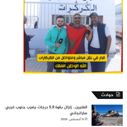
حوادث
الفلبين.. زلزال بقوة 5,9 درجات يضرب جنوب غربي
سارانجاني
6 أغسطس، 2026