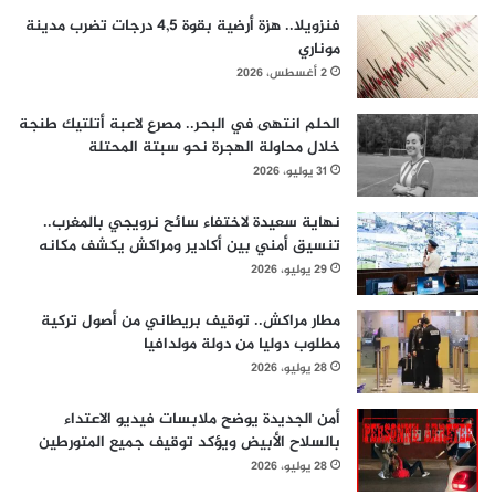
فنزويلا.. هزة أرضية بقوة 4,5 درجات تضرب مدينة
موناري
2 أغسطس، 2026
الحلم انتهى في البحر.. مصرع لاعبة أتلتيك طنجة
خلال محاولة الهجرة نحو سبتة المحتلة
31 يوليو، 2026
نهاية سعيدة لاختفاء سائح نرويجي بالمغرب..
تنسيق أمني بين أكادير ومراكش يكشف مكانه
29 يوليو، 2026
مطار مراكش.. توقيف بريطاني من أصول تركية
مطلوب دوليا من دولة مولدافيا
28 يوليو، 2026
أمن الجديدة يوضح ملابسات فيديو الاعتداء
بالسلاح الأبيض ويؤكد توقيف جميع المتورطين
28 يوليو، 2026