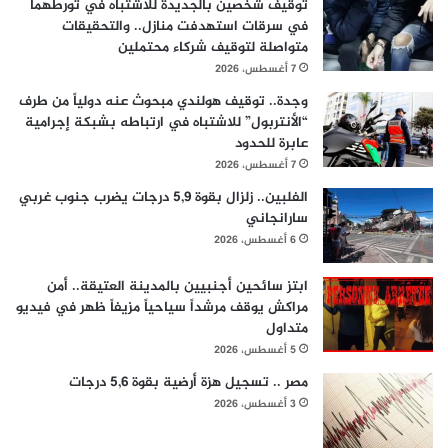
توقيف شخصين بالجديدة للاشتباه في تورطهما
في سرقات استهدفت منازل.. والتحقيقات
متواصلة لتوقيف شركاء محتملين
7 أغسطس، 2026
وجدة.. توقيف هولندي مبحوث عنه دولياً من طرف
“الأنتربول” للاشتباه في ارتباطه بشبكة إجرامية
عابرة للحدود
7 أغسطس، 2026
الفلبين.. زلزال بقوة 5,9 درجات يضرب جنوب غربي
سارانجاني
6 أغسطس، 2026
ابتز سائحين أجنبيين بالمدينة العتيقة.. أمن
مراكش يوقف مرشداً سياحياً مزيفاً ظهر في فيديو
متداول
5 أغسطس، 2026
مصر .. تسجيل هزة أرضية بقوة 5,6 درجات
3 أغسطس، 2026