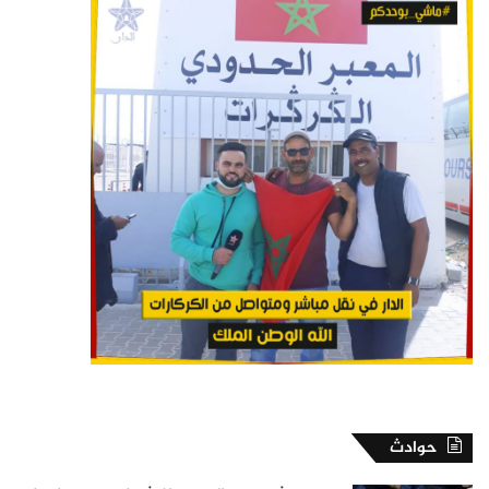
حوادث