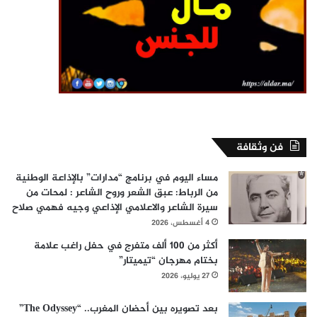
فن وثقافة
مساء اليوم في برنامج “مدارات” بالإذاعة الوطنية
من الرباط: عبق الشعر وروح الشاعر : لمحات من
سيرة الشاعر والاعلامي الإذاعي وجيه فهمي صلاح
4 أغسطس، 2026
أكثر من 100 ألف متفرج في حفل راغب علامة
بختام مهرجان “تيميتار”
27 يوليو، 2026
بعد تصويره بين أحضان المغرب.. “The Odyssey”