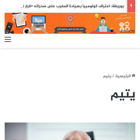
بوريطة: اعتراف كولومبيا بسيادة المغرب على صحرائه «قرار تاريخي»…
الق
الرئيسية
/
يتيم
يتيم