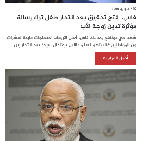
7 فبراير، 2019
فاس.. فتح تحقيق بعد انتحار طفل ترك رسالة
مؤثرة تدين زوجة الأب
شهد حي بونافع بمدينة فاس، أمس الأربعاء، احتجاجات عارمة لعشرات
من المواطنين غالبيتهم نساء، طالبن بإعتقال سيدة بعد انتحار إبن…
أكمل القراءة »