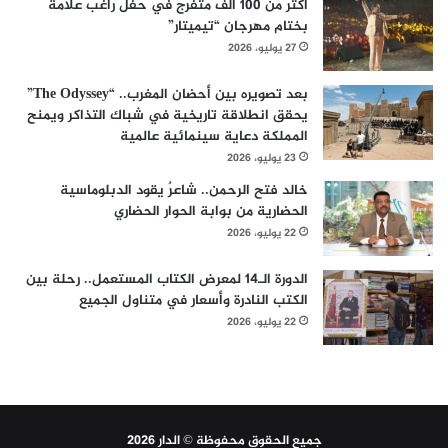
أكثر من 100 ألف متفرج في حفل راغب علامة
بختام مهرجان “تيميتار”
27 يوليو، 2026
بعد تصويره بين أحضان المغرب.. “The Odyssey”
يحقق انطلاقة تاريخية في شباك التذاكر ويمنح
المملكة دعاية سينمائية عالمية
23 يوليو، 2026
خالد فتح الرحمن.. شاعرٌ يقود الدبلوماسية
الحضارية من بوابة الحوار الحضاري
22 يوليو، 2026
الدورة الـ14 لمعرض الكتاب المستعمل.. رحلة بين
الكتب النادرة وأسعار في متناول الجميع
22 يوليو، 2026
جميع الحقوق محفوظة © الدار 2026