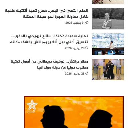
الحلم انتهى في البحر.. مصرع لاعبة أتلتيك طنجة
خلال محاولة الهجرة نحو سبتة المحتلة
31 يوليو، 2026
نهاية سعيدة لاختفاء سائح نرويجي بالمغرب..
تنسيق أمني بين أكادير ومراكش يكشف مكانه
29 يوليو، 2026
مطار مراكش.. توقيف بريطاني من أصول تركية
مطلوب دوليا من دولة مولدافيا
28 يوليو، 2026