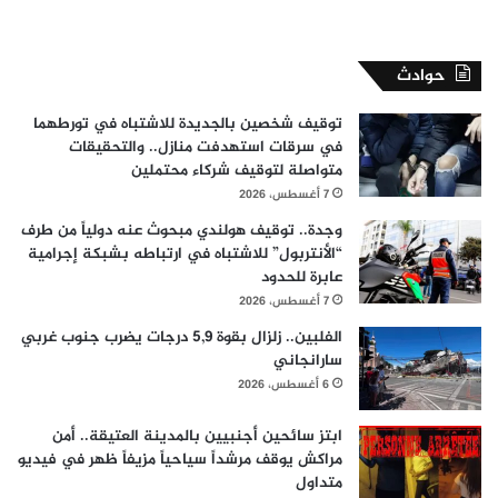
حوادث
توقيف شخصين بالجديدة للاشتباه في تورطهما
في سرقات استهدفت منازل.. والتحقيقات
متواصلة لتوقيف شركاء محتملين
7 أغسطس، 2026
وجدة.. توقيف هولندي مبحوث عنه دولياً من طرف
“الأنتربول” للاشتباه في ارتباطه بشبكة إجرامية
عابرة للحدود
7 أغسطس، 2026
الفلبين.. زلزال بقوة 5,9 درجات يضرب جنوب غربي
سارانجاني
6 أغسطس، 2026
ابتز سائحين أجنبيين بالمدينة العتيقة.. أمن
مراكش يوقف مرشداً سياحياً مزيفاً ظهر في فيديو
متداول