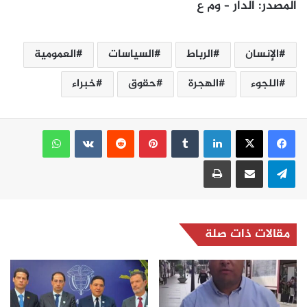
المصدر: الدار – وم ع
الإنسان
الرباط
السياسات
العمومية
اللجوء
الهجرة
حقوق
خبراء
لينكدإن
بينتيريست
واتساب
تيلقرام
مشاركة عبر البريد
طباعة
مقالات ذات صلة