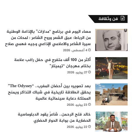
فن وثقافة
مساء اليوم في برنامج “مدارات” بالإذاعة الوطنية
من الرباط: عبق الشعر وروح الشاعر : لمحات من
سيرة الشاعر والاعلامي الإذاعي وجيه فهمي صلاح
4 أغسطس، 2026
أكثر من 100 ألف متفرج في حفل راغب علامة
بختام مهرجان “تيميتار”
27 يوليو، 2026
بعد تصويره بين أحضان المغرب.. “The Odyssey”
يحقق انطلاقة تاريخية في شباك التذاكر ويمنح
المملكة دعاية سينمائية عالمية
23 يوليو، 2026
خالد فتح الرحمن.. شاعرٌ يقود الدبلوماسية
الحضارية من بوابة الحوار الحضاري
22 يوليو، 2026