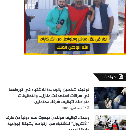
حوادث
توقيف شخصين بالجديدة للاشتباه في تورطهما
في سرقات استهدفت منازل.. والتحقيقات
متواصلة لتوقيف شركاء محتملين
7 أغسطس، 2026
وجدة.. توقيف هولندي مبحوث عنه دولياً من طرف
“الأنتربول” للاشتباه في ارتباطه بشبكة إجرامية
عابرة للحدود