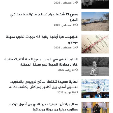
3 أغسطس، 2026
مصرع 13 شخصا جراء تحطم طائرة سياحية في
البيرو
2 أغسطس، 2026
فنزويلا.. هزة أرضية بقوة 4,5 درجات تضرب مدينة
موناري
2 أغسطس، 2026
الحلم انتهى في البحر.. مصرع لاعبة أتلتيك طنجة
خلال محاولة الهجرة نحو سبتة المحتلة
31 يوليو، 2026
نهاية سعيدة لاختفاء سائح نرويجي بالمغرب..
تنسيق أمني بين أكادير ومراكش يكشف مكانه
29 يوليو، 2026
مطار مراكش.. توقيف بريطاني من أصول تركية
مطلوب دوليا من دولة مولدافيا