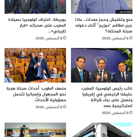
منع وتفتيش وحجز معدات.. ماذا
بوريطة: اعتراف كولومبيا بسيادة
جرى لطاقم “دوزيم” أثناء دخوله
المغرب على صحرائه «قرار
سبتة المحتلة؟
تاريخي»…
8 أغسطس، 2026
8 أغسطس، 2026
نائب رئيس كولومبيا: المغرب
منصف الطوب: أحداث سبتة هجرة
حليفنا الرئيسي في إفريقيا
نحو المجهول وإسبانيا تتحمل
ونعمل على بناء شراكة
مسؤولية الأحداث
استراتيجية معه
8 أغسطس، 2026
8 أغسطس، 2026