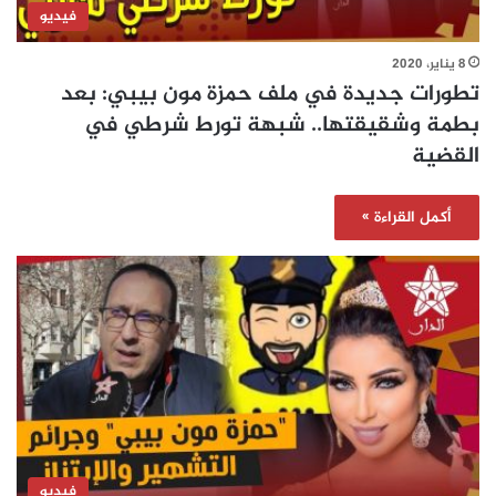
فيديو
8 يناير، 2020
تطورات جديدة في ملف حمزة مون بيبي: بعد
بطمة وشقيقتها.. شبهة تورط شرطي في
القضية
أكمل القراءة »
فيديو