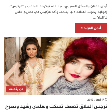
أبدى الفنان والممثل المغربي، عبد الله توكونة، الملقب بـ"فركوس"،
إعجابه بصوت الفنانة دنيا بطمة. وأكد فركوس في تصريح خاص
لـ"الدار"،…
أكمل القراءة »
فن وثقافة
17 أبريل، 2019
نرجس الحلاق تقصف تسكت وسلمى رشيد وتصرح