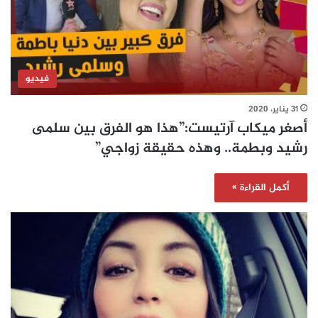
فيديو
31 يناير، 2020
أصغر ميكاب آرتيست:”هذا هو الفرق بين سلمى
رشيد وبطمة.. وهذه حقيقة زواجي”
أكمل القراءة »