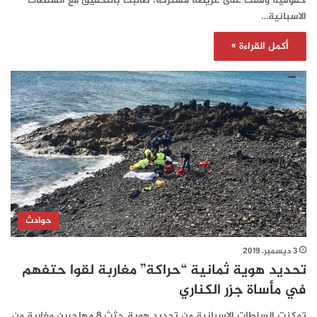
حقوقية وقعت على عريضة مشتركة، طالبت بالتحقيق مع السلطات
الاسبانية…
أكمل القراءة »
حوادث
3 ديسمبر، 2019
تحديد هوية ثمانية “حراكة” مغاربة لقوا حتفهم
في مأساة جزر الكناري
تمكنت السلطات الاسبانية من تحديد هوية جثث 8 مهاجرين مغاربة من