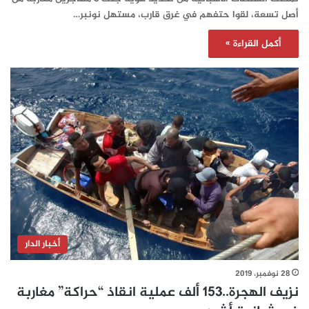
أصل تسعة، لقوا حتفهم في غرق قارب، مستهل نونبر…
أكمل القراءة »
أخبار الدار
28 نوفمبر، 2019
نزيف الهجرة..153 ألف عملية انقاذ “حراكة” مغاربة