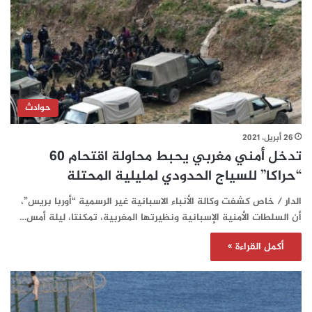
حوادث
26 أبريل، 2021
تدخل أمني مغربي يحبط محاولة اقتحام 60
“حراكا” للسياج الحدودي لمليلية المحتلة
الدار / خاص كشفت وكالة الأنباء الاسبانية غير الرسمية “أوربا بريس”،
أن السلطات الأمنية الإسبانية ونظيرتها المغربية، تمكنتا، ليلة أمس…
أكمل القراءة »