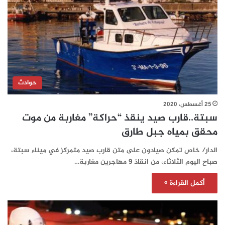
حوادث
25 أغسطس، 2020
سبتة..قارب صيد ينقذ “حراكة” مغاربة من موت
محقق بمياه جبل طارق
الدار/ خاص تمكن صيادون على متن قارب صيد متمركز في ميناء سبتة،
صباح اليوم الثلاثاء، من انقاذ 9 مهاجرين مغاربة…
أكمل القراءة »