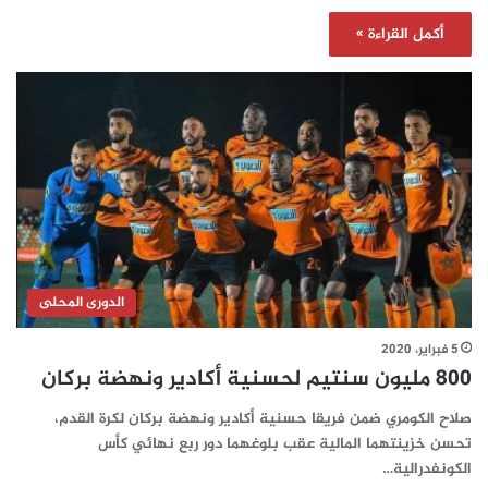
أكمل القراءة »
الدورى المحلى
5 فبراير، 2020
800 مليون سنتيم لحسنية أكادير ونهضة بركان
صلاح الكومري ضمن فريقا حسنية أكادير ونهضة بركان لكرة القدم،
تحسن خزينتهما المالية عقب بلوغهما دور ربع نهائي كأس
الكونفدرالية…