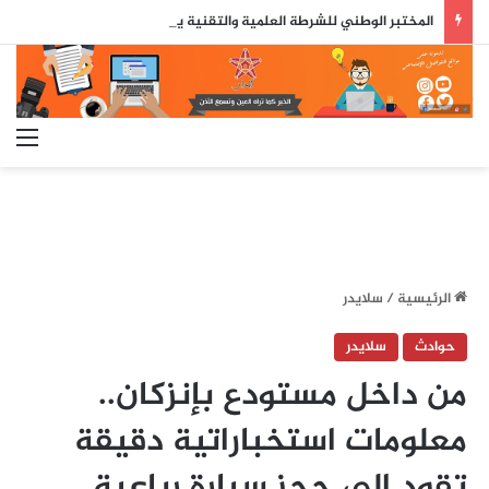
المختبر الوطني للشرطة العلمية والتقنية يحصل على شهادة الاعتماد والمطابقة والجودة بالمعيار الدولي
الق
الرئيسية
/
سلايدر
حوادث
سلايدر
من داخل مستودع بإنزكان..
معلومات استخباراتية دقيقة
تقود إلى حجز سيارة رباعية