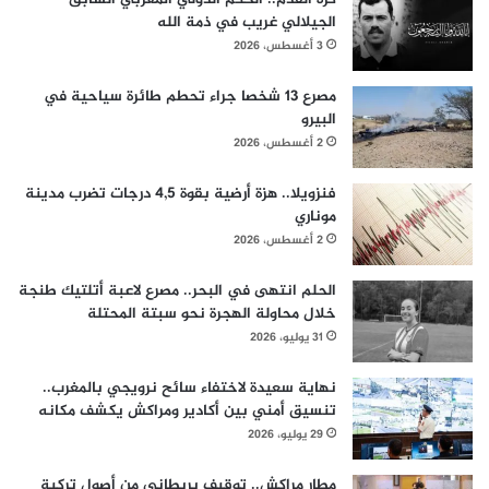
الجيلالي غريب في ذمة الله
3 أغسطس، 2026
مصرع 13 شخصا جراء تحطم طائرة سياحية في
البيرو
2 أغسطس، 2026
فنزويلا.. هزة أرضية بقوة 4,5 درجات تضرب مدينة
موناري
2 أغسطس، 2026
الحلم انتهى في البحر.. مصرع لاعبة أتلتيك طنجة
خلال محاولة الهجرة نحو سبتة المحتلة
31 يوليو، 2026
نهاية سعيدة لاختفاء سائح نرويجي بالمغرب..
تنسيق أمني بين أكادير ومراكش يكشف مكانه
29 يوليو، 2026
مطار مراكش.. توقيف بريطاني من أصول تركية