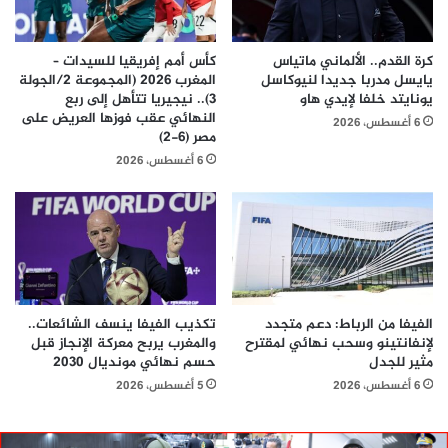
كرة القدم.. الألماني ماتياس
كأس أمم إفريقيا للسيدات –
يايسل مدربا جديدا لنيوكاسل
المغرب 2026 (المجموعة 2/الجولة
يونايتد خلفا لإيدي هاو
3).. نيجيريا تتأهل إلى ربع
النهائي عقب فوزها العريض على
6 أغسطس، 2026
مصر (6-2)
6 أغسطس، 2026
الفيفا من الرباط: دعم متجدد
تكذيب الفيفا ينسف الشائعات..
لإنفانتينو وسحب نهائي لمقترح
والمغرب يربح معركة الإنجاز قبل
مثير للجدل
حسم نهائي مونديال 2030
6 أغسطس، 2026
5 أغسطس، 2026