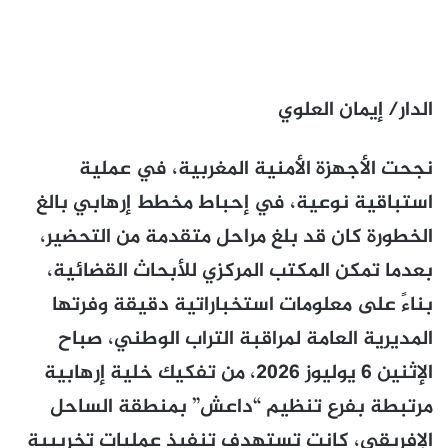
الدار/ إيمان العلوي
نجحت الأجهزة الأمنية المغربية، في عملية
استباقية نوعية، في إحباط مخطط إرهابي بالغ
الخطورة كان قد بلغ مراحل متقدمة من التحضير،
بعدما تمكن المكتب المركزي للأبحاث القضائية،
بناءً على معلومات استخباراتية دقيقة وفرتها
المديرية العامة لمراقبة التراب الوطني، صباح
الإثنين 6 يوليوز 2026، من تفكيك خلية إرهابية
مرتبطة بفرع تنظيم “داعش” بمنطقة الساحل
الإفريقي، كانت تستهدف تنفيذ عمليات تخريبية