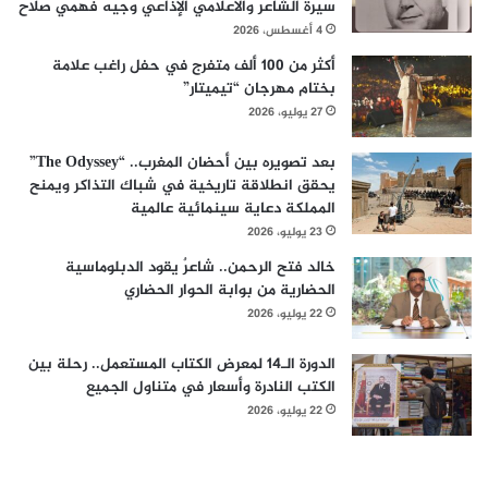
سيرة الشاعر والاعلامي الإذاعي وجيه فهمي صلاح
4 أغسطس، 2026
أكثر من 100 ألف متفرج في حفل راغب علامة
بختام مهرجان “تيميتار”
27 يوليو، 2026
بعد تصويره بين أحضان المغرب.. “The Odyssey”
يحقق انطلاقة تاريخية في شباك التذاكر ويمنح
المملكة دعاية سينمائية عالمية
23 يوليو، 2026
خالد فتح الرحمن.. شاعرٌ يقود الدبلوماسية
الحضارية من بوابة الحوار الحضاري
22 يوليو، 2026
الدورة الـ14 لمعرض الكتاب المستعمل.. رحلة بين
الكتب النادرة وأسعار في متناول الجميع
22 يوليو، 2026