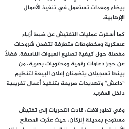
بيضاء ومعدات تستعمل في تنفيذ الأعمال
الإرهابية.
كما أسفرت عمليات التفتيش عن ضبط أزياء
عسكرية ومخطوطات متطرفة تتضمن شروحات
مفصلة حول كيفية تصنيع العبوات الناسفة، فضلاً
عن حجز دعامات رقمية ومحتويات بصرية، من
بينها تسجيلان يتضمنان إعلان البيعة لتنظيم
“داعش” وتهديدات صريحة بتنفيذ أعمال تخريبية
داخل المغرب.
وفي تطور لافت، قادت التحريات إلى تفتيش
مستودع بمدينة إنزكان، حيث عثرت المصالح