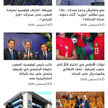
منع وتفتيش وحجز معدات.. ماذا
بوريطة: اعتراف كولومبيا بسيادة
جرى لطاقم “دوزيم” أثناء دخوله
المغرب على صحرائه «قرار
سبتة المحتلة؟
تاريخي»…
8 أغسطس، 2026
8 أغسطس، 2026
لبؤات الأطلس في اختبار الثأر أمام
نائب رئيس كولومبيا: المغرب
جنوب إفريقيا.. نصف النهائي
حليفنا الرئيسي في إفريقيا
والمونديال على المحك
ونعمل على بناء شراكة
استراتيجية معه
8 أغسطس، 2026
8 أغسطس، 2026