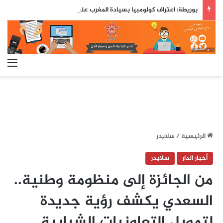
بوريطة: اعتراف كولومبيا بسيادة المغرب على صحرائه «قرار تاريخي»…
الق
الرئيسية
/
سلايدر
أخبار الدار
سلايدر
من الجائزة إلى منظومة وطنية..
السعدي يكشف رؤية جديدة
لتمويل التعاونيات الشبابية