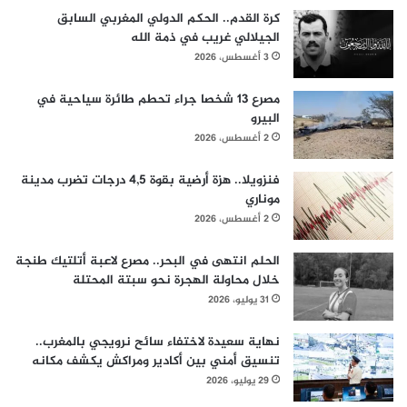
كرة القدم.. الحكم الدولي المغربي السابق
الجيلالي غريب في ذمة الله
3 أغسطس، 2026
مصرع 13 شخصا جراء تحطم طائرة سياحية في
البيرو
2 أغسطس، 2026
فنزويلا.. هزة أرضية بقوة 4,5 درجات تضرب مدينة
موناري
2 أغسطس، 2026
الحلم انتهى في البحر.. مصرع لاعبة أتلتيك طنجة
خلال محاولة الهجرة نحو سبتة المحتلة
31 يوليو، 2026
نهاية سعيدة لاختفاء سائح نرويجي بالمغرب..
تنسيق أمني بين أكادير ومراكش يكشف مكانه
29 يوليو، 2026