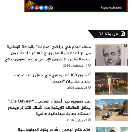
فن وثقافة
مساء اليوم في برنامج “مدارات” بالإذاعة الوطنية
من الرباط: عبق الشعر وروح الشاعر : لمحات من
سيرة الشاعر والاعلامي الإذاعي وجيه فهمي صلاح
4 أغسطس، 2026
أكثر من 100 ألف متفرج في حفل راغب علامة
بختام مهرجان “تيميتار”
27 يوليو، 2026
بعد تصويره بين أحضان المغرب.. “The Odyssey”
يحقق انطلاقة تاريخية في شباك التذاكر ويمنح
المملكة دعاية سينمائية عالمية
23 يوليو، 2026
خالد فتح الرحمن.. شاعرٌ يقود الدبلوماسية