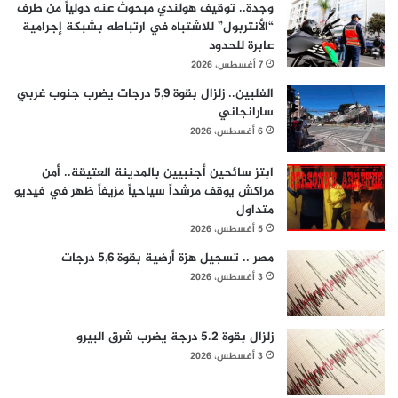
وجدة.. توقيف هولندي مبحوث عنه دولياً من طرف
“الأنتربول” للاشتباه في ارتباطه بشبكة إجرامية
عابرة للحدود
7 أغسطس، 2026
الفلبين.. زلزال بقوة 5,9 درجات يضرب جنوب غربي
سارانجاني
6 أغسطس، 2026
ابتز سائحين أجنبيين بالمدينة العتيقة.. أمن
مراكش يوقف مرشداً سياحياً مزيفاً ظهر في فيديو
متداول
5 أغسطس، 2026
مصر .. تسجيل هزة أرضية بقوة 5,6 درجات
3 أغسطس، 2026
زلزال بقوة 5.2 درجة يضرب شرق البيرو
3 أغسطس، 2026