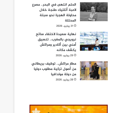
الحلم انتهى في البحر.. مصرع
لاعبة أتلتيك طنجة خلال
محاولة الهجرة نحو سبتة
المحتلة
31 يوليو، 2026
نهاية سعيدة لاختفاء سائح
نرويجي بالمغرب.. تنسيق
أمني بين أكادير ومراكش
يكشف مكانه
29 يوليو، 2026
مطار مراكش.. توقيف بريطاني
من أصول تركية مطلوب دوليا
من دولة مولدافيا
28 يوليو، 2026