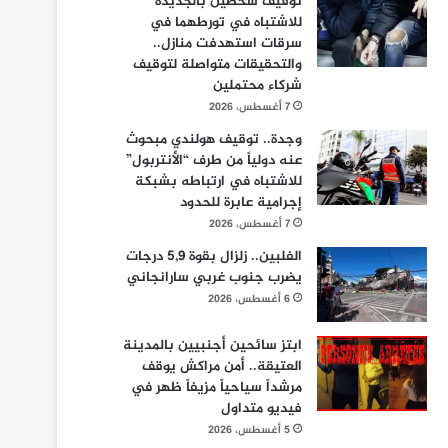
توقيف شخصين بالجديدة
للاشتباه في تورطهما في
سرقات استهدفت منازل..
والتحقيقات متواصلة لتوقيف
شركاء محتملين
7 أغسطس، 2026
وجدة.. توقيف هولندي مبحوث
عنه دولياً من طرف “الأنتربول”
للاشتباه في ارتباطه بشبكة
إجرامية عابرة للحدود
7 أغسطس، 2026
الفلبين.. زلزال بقوة 5,9 درجات
يضرب جنوب غربي سارانجاني
6 أغسطس، 2026
ابتز سائحين أجنبيين بالمدينة
العتيقة.. أمن مراكش يوقف
مرشداً سياحياً مزيفاً ظهر في
فيديو متداول
5 أغسطس، 2026