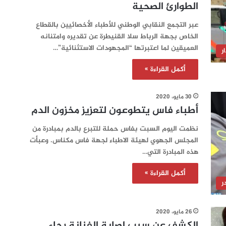
الطوارئ الصحية
عبر التجمع النقابي الوطني للأطباء الأخصائيين بالقطاع
الخاص بجهة الرباط سلا القنيطرة عن تقديره وامتنانه
العميقين لما اعتبرتها “المجهودات الاستثنائية”…
ر
أكمل القراءة »
30 مايو، 2020
أطباء فاس يتطوعون لتعزيز مخزون الدم
نظمت اليوم السبت بفاس حملة للتبرع بالدم بمبادرة من
المجلس الجهوي لهيئة الاطباء لجهة فاس مكناس. وعبأت
هذه المبادرة التي…
أكمل القراءة »
ر
26 مايو، 2020
الكشف عن سبب إصابة الفنانة رجاء