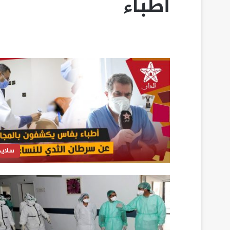
أطباء
سلايد