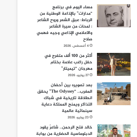
مساء اليوم في برنامج
“مدارات” بالإذاعة الوطنية من
الرباط: عبق الشعر وروح الشاعر
: لمحات من سيرة الشاعر
والاعلامي الإذاعي وجيه فهمي
صلاح
4 أغسطس، 2026
أكثر من 100 ألف متفرج في
حفل راغب علامة بختام
مهرجان “تيميتار”
27 يوليو، 2026
بعد تصويره بين أحضان
المغرب.. “The Odyssey” يحقق
انطلاقة تاريخية في شباك
التذاكر ويمنح المملكة دعاية
سينمائية عالمية
23 يوليو، 2026
خالد فتح الرحمن.. شاعرٌ يقود
الدبلوماسية الحضارية من بوابة