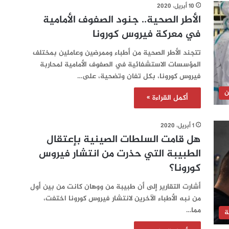
10 أبريل، 2020
الأطر الصحية.. جنود الصفوف الأمامية
في معركة فيروس كورونا
تتجند الأطر الصحية من أطباء وممرضين وعاملين بمختلف
المؤسسات الاستشفائية في الصفوف الأمامية لمحاربة
فيروس كورونا، بكل تفان وتضحية، على…
ن
أكمل القراءة »
1 أبريل، 2020
هل قامت السلطات الصينية بإعتقال
الطبيبة التي حذرت من انتشار فيروس
كورونا؟
أشارت التقارير إلى أن طبيبة من ووهان كانت من بين أول
من نبه الأطباء الآخرين لانتشار فيروس كورونا اختفت،
مما…
ة