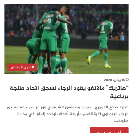
الدورى المحلى
15 يناير، 2020
“هاتريك” مالانغو يقود الرجاء لسحق اتحاد طنجة
برباعية
الدار/ صلاح الكومري_تصوير: مصطفى الشرقاوي فوز عريض حققه فريق
الرجاء البيضاوي لكرة القدم، بأربعة أهداف لواحد (1-4)، في مدينة
طنجة،…