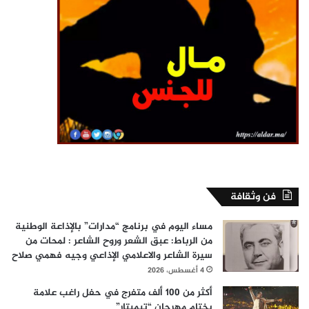
فن وثقافة
مساء اليوم في برنامج “مدارات” بالإذاعة الوطنية
من الرباط: عبق الشعر وروح الشاعر : لمحات من
سيرة الشاعر والاعلامي الإذاعي وجيه فهمي صلاح
4 أغسطس، 2026
أكثر من 100 ألف متفرج في حفل راغب علامة
بختام مهرجان “تيميتار”