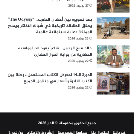
27 يوليو، 2026
بعد تصويره بين أحضان المغرب.. “The Odyssey”
يحقق انطلاقة تاريخية في شباك التذاكر ويمنح
المملكة دعاية سينمائية عالمية
23 يوليو، 2026
خالد فتح الرحمن.. شاعرٌ يقود الدبلوماسية
الحضارية من بوابة الحوار الحضاري
22 يوليو، 2026
الدورة الـ14 لمعرض الكتاب المستعمل.. رحلة بين
الكتب النادرة وأسعار في متناول الجميع
22 يوليو، 2026
جميع الحقوق محفوظة © الدار 2026
خدماتنا
للاتصال بنا
سياسة الخصوصية
الشروط والاحكام
من نحن؟