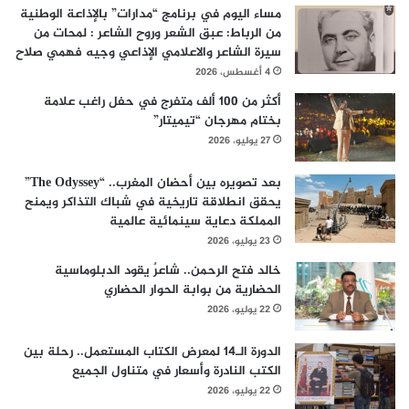
مساء اليوم في برنامج “مدارات” بالإذاعة الوطنية
من الرباط: عبق الشعر وروح الشاعر : لمحات من
سيرة الشاعر والاعلامي الإذاعي وجيه فهمي صلاح
4 أغسطس، 2026
أكثر من 100 ألف متفرج في حفل راغب علامة
بختام مهرجان “تيميتار”
27 يوليو، 2026
بعد تصويره بين أحضان المغرب.. “The Odyssey”
يحقق انطلاقة تاريخية في شباك التذاكر ويمنح
المملكة دعاية سينمائية عالمية
23 يوليو، 2026
خالد فتح الرحمن.. شاعرٌ يقود الدبلوماسية
الحضارية من بوابة الحوار الحضاري
22 يوليو، 2026
الدورة الـ14 لمعرض الكتاب المستعمل.. رحلة بين
الكتب النادرة وأسعار في متناول الجميع
22 يوليو، 2026