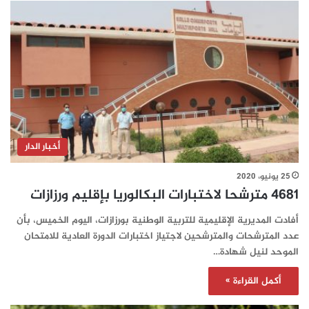
أخبار الدار
25 يونيو، 2020
4681 مترشحا لاختبارات البكالوريا بإقليم ورزازات
أفادت المديرية الإقليمية للتربية الوطنية بورزازات، اليوم الخميس، بأن
عدد المترشحات والمترشحين لاجتياز اختبارات الدورة العادية للامتحان
الموحد لنيل شهادة…
أكمل القراءة »