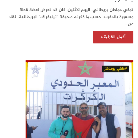
توفي مواطن بريطاني، اليوم الاثنين، كان قد تعرض لعضة قطة
مسعورة بالمغرب، حسب ما ذكرته صحيفة "تيليغراف" البريطانية، نقلا
عن…
أكمل القراءة »