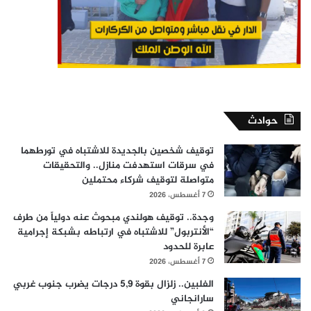
حوادث
توقيف شخصين بالجديدة للاشتباه في تورطهما
في سرقات استهدفت منازل.. والتحقيقات
متواصلة لتوقيف شركاء محتملين
7 أغسطس، 2026
وجدة.. توقيف هولندي مبحوث عنه دولياً من طرف
“الأنتربول” للاشتباه في ارتباطه بشبكة إجرامية
عابرة للحدود
7 أغسطس، 2026
الفلبين.. زلزال بقوة 5,9 درجات يضرب جنوب غربي
سارانجاني