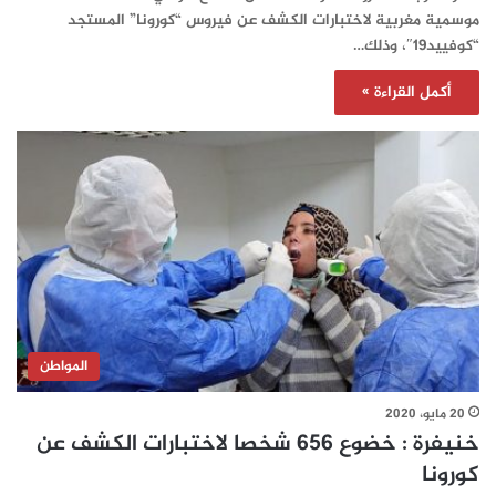
موسمية مغربية لاختبارات الكشف عن فيروس “كورونا” المستجد
“كوفييد19″، وذلك…
أكمل القراءة »
المواطن
20 مايو، 2020
خنيفرة : خضوع 656 شخصا لاختبارات الكشف عن
كورونا