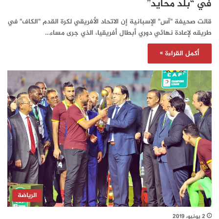
في “بلد محايد”
قالت صحيفة "آس" الإسبانية إن الاتحاد الأفريقي لكرة القدم "الكاف" في
طريقه لإعادة نهائي دوري أبطال أفريقيا، الذي جرى مساء…
أكمل القراءة »
الرياضة
2 يونيو، 2019