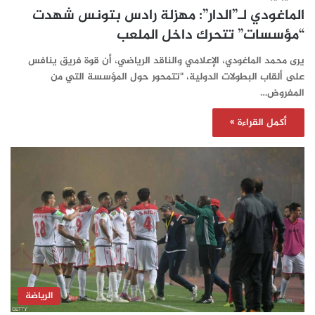
الماغودي لـ”الدار”: مهزلة رادس بتونس شهدت
“مؤسسات” تتحرك داخل الملعب
يرى محمد الماغودي، الإعلامي والناقد الرياضي، أن قوة فريق ينافس
على ألقاب البطولات الدولية، "تتمحور حول المؤسسة التي من
المفروض…
أكمل القراءة »
الرياضة