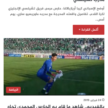
أوضح الإسباني كيبا أريازبالاغا، حارس مرمى فريق تشيلسي الإنجليزي
لكرة القدم، تفاصيل واقعته المحرجة مع مدربه ماوريسيو ساري، يوم
أمس…
أكمل القراءة »
الرياضة
24 فبراير، 2019
بالفيديو.. شاهد ما قام به الحارس المحمدي تجاه