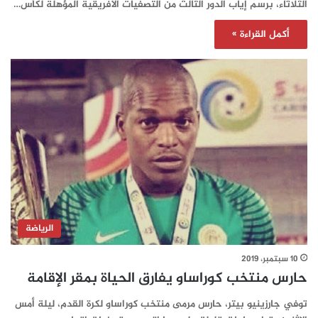
الثلاثاء، برسم إياب الدور الثالث من التصفيات الأفريقية المؤهلة لكأس…
أكمل القراءة »
الرياضة
10 سبتمبر، 2019
حارس منتخب كوراساو يفارق الحياة بمقر الإقامة‎
توفي جارزينيو بيتر، حارس مرمى منتخب كوراساو لكرة القدم، ليلة أمس