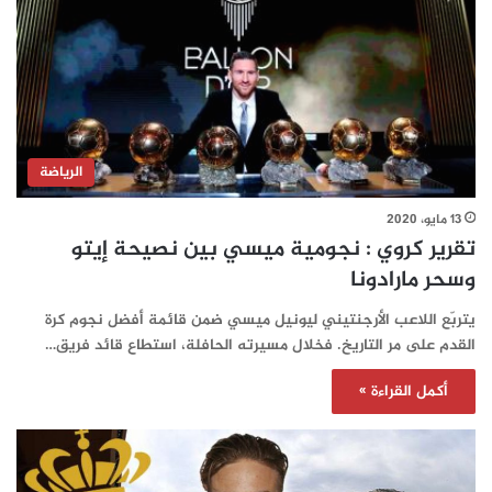
الرياضة
13 مايو، 2020
تقرير كروي : نجومية ميسي بين نصيحة إيتو
وسحر مارادونا
يتربّع اللاعب الأرجنتيني ليونيل ميسي ضمن قائمة أفضل نجوم كرة
القدم على مر التاريخ. فخلال مسيرته الحافلة، استطاع قائد فريق…
أكمل القراءة »