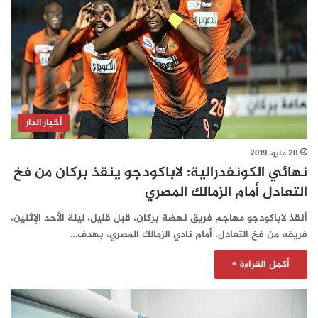
أخبار الدار
20 مايو، 2019
نهائي الكونفدرالية: لاباكودجو ينقذ بركان من فخ
التعادل أمام الزمالك المصري
أنقذ لاباكودجو مهاجم فريق نهضة بركان، قبل قليل، ليلة الأحد الإثنين،
فريقه من فخ التعادل، أمام نادي الزمالك المصري، بهدف…
أكمل القراءة »