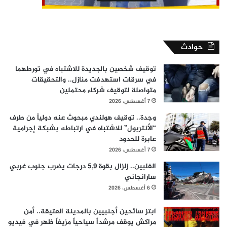
حوادث
توقيف شخصين بالجديدة للاشتباه في تورطهما
في سرقات استهدفت منازل.. والتحقيقات
متواصلة لتوقيف شركاء محتملين
7 أغسطس، 2026
وجدة.. توقيف هولندي مبحوث عنه دولياً من طرف
“الأنتربول” للاشتباه في ارتباطه بشبكة إجرامية
عابرة للحدود
7 أغسطس، 2026
الفلبين.. زلزال بقوة 5,9 درجات يضرب جنوب غربي
سارانجاني
6 أغسطس، 2026
ابتز سائحين أجنبيين بالمدينة العتيقة.. أمن
مراكش يوقف مرشداً سياحياً مزيفاً ظهر في فيديو