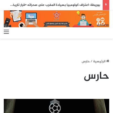
نائب رئيس كولومبيا: المغرب حليفنا الرئيسي في إفريقيا ونعمل على بناء شراكة استراتيجية معه
الق
الرئيسية
/
حارس
حارس