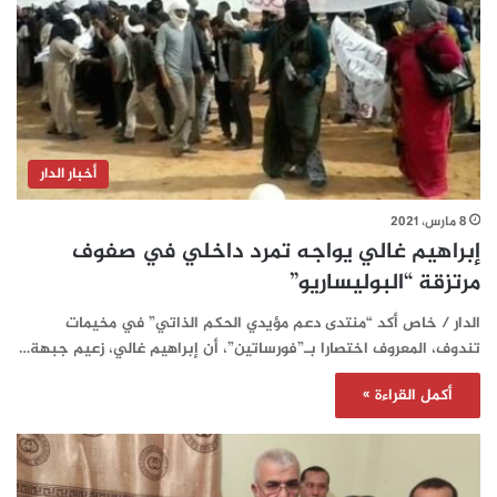
أخبار الدار
8 مارس، 2021
إبراهيم غالي يواجه تمرد داخلي في صفوف
مرتزقة “البوليساريو”
الدار / خاص أكد “منتدى دعم مؤيدي الحكم الذاتي” في مخيمات
تندوف، المعروف اختصارا بـ”فورساتين”، أن إبراهيم غالي، زعيم جبهة…
أكمل القراءة »