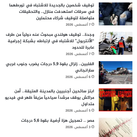
توقيف شخصين بالجديدة للاشتباه في تورطهما
في سرقات استهدفت منازل.. والتحقيقات
متواصلة لتوقيف شركاء محتملين
7 أغسطس، 2026
وجدة.. توقيف هولندي مبحوث عنه دولياً من طرف
“الأنتربول” للاشتباه في ارتباطه بشبكة إجرامية
عابرة للحدود
7 أغسطس، 2026
الفلبين.. زلزال بقوة 5,9 درجات يضرب جنوب غربي
سارانجاني
6 أغسطس، 2026
ابتز سائحين أجنبيين بالمدينة العتيقة.. أمن
مراكش يوقف مرشداً سياحياً مزيفاً ظهر في فيديو
متداول
5 أغسطس، 2026
مصر .. تسجيل هزة أرضية بقوة 5,6 درجات
3 أغسطس، 2026