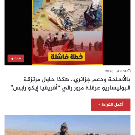
فيديو
14 يناير، 2020
بالأسلحة ودعم جزائري.. هكذا حاول مرتزقة
البوليساريو عرقلة مرور رالي “أفريقيا إيكو رايس”
أكمل القراءة »