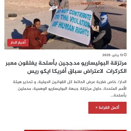
أخبار الدار
13 يناير، 2020
مرتزقة البوليساريو مدججين بأسلحة يغلقون معبر
الكركرات لاعتراض سباق أفريكا ايكو ريس
الدار/ خاص ضاربة عرض الحائط كل القوانين الدولية، و تحذير هيئة
الأمم المتحدة، حاول مرتزقة جبهة البوليساريو الوهمية، محملين
بأسلحة…
أكمل القراءة »