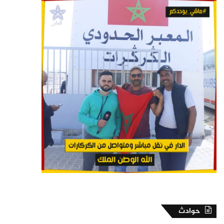
حوادث