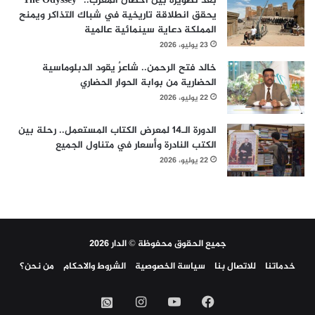
بعد تصويره بين أحضان المغرب.. “The Odyssey”
يحقق انطلاقة تاريخية في شباك التذاكر ويمنح
المملكة دعاية سينمائية عالمية
23 يوليو، 2026
خالد فتح الرحمن.. شاعرٌ يقود الدبلوماسية
الحضارية من بوابة الحوار الحضاري
22 يوليو، 2026
الدورة الـ14 لمعرض الكتاب المستعمل.. رحلة بين
الكتب النادرة وأسعار في متناول الجميع
22 يوليو، 2026
جميع الحقوق محفوظة © الدار 2026
خدماتنا
للاتصال بنا
سياسة الخصوصية
الشروط والاحكام
من نحن؟
فيسبوك
‫YouTube
انستقرام
واتساب