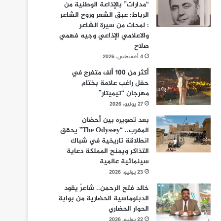
“مدارات” بالإذاعة الوطنية من
الرباط: عبق الشعر وروح الشاعر
: لمحات من سيرة الشاعر
والاعلامي الإذاعي وجيه فهمي
صلاح
4 أغسطس، 2026
أكثر من 100 ألف متفرج في
حفل راغب علامة بختام
مهرجان “تيميتار”
27 يوليو، 2026
بعد تصويره بين أحضان
المغرب.. “The Odyssey” يحقق
انطلاقة تاريخية في شباك
التذاكر ويمنح المملكة دعاية
سينمائية عالمية
23 يوليو، 2026
خالد فتح الرحمن.. شاعرٌ يقود
الدبلوماسية الحضارية من بوابة
الحوار الحضاري
22 يوليو، 2026