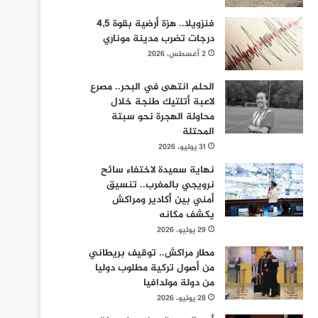
فنزويلا.. هزة أرضية بقوة 4,5
درجات تضرب مدينة موناري
2 أغسطس، 2026
الحلم انتهى في البحر.. مصرع
لاعبة أتلتيك طنجة خلال
محاولة الهجرة نحو سبتة
المحتلة
31 يوليو، 2026
نهاية سعيدة لاختفاء سائح
نرويجي بالمغرب.. تنسيق
أمني بين أكادير ومراكش
يكشف مكانه
29 يوليو، 2026
مطار مراكش.. توقيف بريطاني
من أصول تركية مطلوب دوليا
من دولة مولدافيا
28 يوليو، 2026