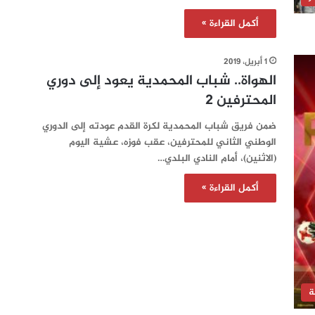
أكمل القراءة »
1 أبريل، 2019
الهواة.. شباب المحمدية يعود إلى دوري
المحترفين 2
ضمن فريق شباب المحمدية لكرة القدم عودته إلى الدوري
الوطني الثاني للمحترفين، عقب فوزه، عشية اليوم
(الاثنين)، أمام النادي البلدي…
أكمل القراءة »
ة