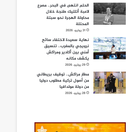
الحلم انتهى في البحر.. مصرع
لاعبة أتلتيك طنجة خلال
محاولة الهجرة نحو سبتة
المحتلة
31 يوليو، 2026
نهاية سعيدة لاختفاء سائح
نرويجي بالمغرب.. تنسيق
أمني بين أكادير ومراكش
يكشف مكانه
29 يوليو، 2026
مطار مراكش.. توقيف بريطاني
من أصول تركية مطلوب دوليا
من دولة مولدافيا
28 يوليو، 2026