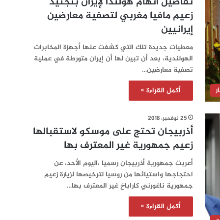
تفاصيل اتهام هولندا لإيران بتجنيد
زعيم مافيا مغربي لتصفية معارضين
إيرانيين
معطيات جديدة تلك التي كشفت عنها أجهزة المخابرات
الهولندية، بعد أن تبين لها أن إيران متورطة في عملية
تصفية معارضين…
أكمل القراءة »
ر
25 نوفمبر، 2018
أذربيجان تحتج على موسكو لاستقبالها
زعيم جمهورية غير المعترف بها
أعربت جمهورية أذربيجان رسميا ،اليوم الأحد، عن
احتجاجها واستيائها من روسيا لترخيصها لزيارة زعيم
جمهورية ناغورني كاراباخ غير المعترف بها…
أكمل القراءة »