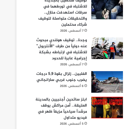
توقيف شخصين بالجديدة
للاشتباه في تورطهما في
سرقات استهدفت منازل..
والتحقيقات متواصلة لتوقيف
شركاء محتملين
7 أغسطس، 2026
وجدة.. توقيف هولندي مبحوث
عنه دولياً من طرف “الأنتربول”
للاشتباه في ارتباطه بشبكة
إجرامية عابرة للحدود
7 أغسطس، 2026
الفلبين.. زلزال بقوة 5,9 درجات
يضرب جنوب غربي سارانجاني
6 أغسطس، 2026
ابتز سائحين أجنبيين بالمدينة
العتيقة.. أمن مراكش يوقف
مرشداً سياحياً مزيفاً ظهر في
فيديو متداول
5 أغسطس، 2026