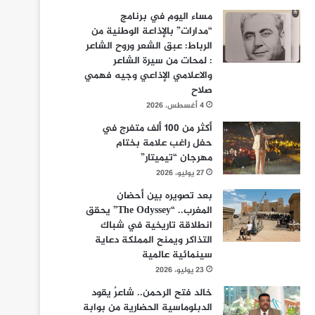
مساء اليوم في برنامج
“مدارات” بالإذاعة الوطنية من
الرباط: عبق الشعر وروح الشاعر
: لمحات من سيرة الشاعر
والاعلامي الإذاعي وجيه فهمي
صلاح
4 أغسطس، 2026
أكثر من 100 ألف متفرج في
حفل راغب علامة بختام
مهرجان “تيميتار”
27 يوليو، 2026
بعد تصويره بين أحضان
المغرب.. “The Odyssey” يحقق
انطلاقة تاريخية في شباك
التذاكر ويمنح المملكة دعاية
سينمائية عالمية
23 يوليو، 2026
خالد فتح الرحمن.. شاعرٌ يقود
الدبلوماسية الحضارية من بوابة