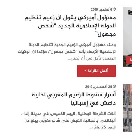
6 نوفمبر، 2019
مسؤول أميركي يقول ان زعيم تنظيم
الدولة الإسلامية الجديد “شخص
مجهول”
وصف مسؤول أميركي الزعيم الجديد لتنظيم الدولة
الإسلامية الأربعاء بأنه "شخص مجهول"، مؤكدا ان الولايات
المتحدة تأمل في أن يُقتل…
ة
أكمل القراءة »
29 أغسطس، 2019
أسرار سقوط الزعيم المغربي لخلية
داعش في إسبانيا
ألقت الشرطة الوطنية، اليوم الخميس، في مدينة إلدا ،
أليكانتي، باسبانيا، القبض على شاب مغربي يبلغ من
العمر 25 عامًا،…