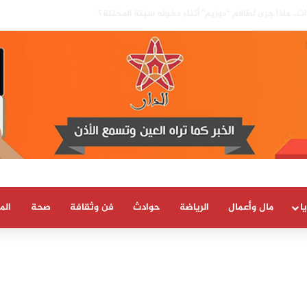
ا بسيادة المغرب على صحرائه «قرار تاريخي»…
ا
مال وأعمال
الرياضة
حوادث
فن وثقافة
صحة
الم