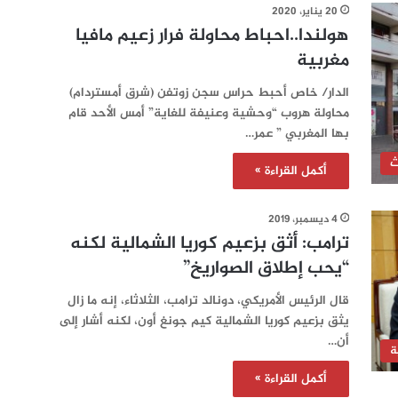
20 يناير، 2020
هولندا..احباط محاولة فرار زعيم مافيا
مغربية
الدار/ خاص أحبط حراس سجن زوتفن (شرق أمستردام)
محاولة هروب “وحشية وعنيفة للغاية” أمس الأحد قام
بها المغربي ” عمر…
ث
أكمل القراءة »
4 ديسمبر، 2019
ترامب: أثق بزعيم كوريا الشمالية لكنه
“يحب إطلاق الصواريخ”
قال الرئيس الأمريكي، دونالد ترامب، الثلاثاء، إنه ما زال
يثق بزعيم كوريا الشمالية كيم جونغ أون، لكنه أشار إلى
أن…
ة
أكمل القراءة »