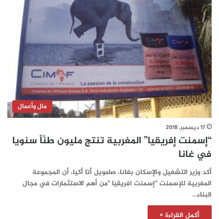
مال وأعمال
17 ديسمبر، 2018
“إسمنت إفريقيا” المغربية تنتج مليون طنّاً سنويا
في غانا
أكد وزير التشغيل والإسكان بغانا، صامويل أتا أكيا، أن المجموعة
المغربية للإسمنت "إسمنت افريقيا "من أهم الاستثمارات في مجال
البناء…
أكمل القراءة »