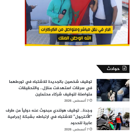
حوادث
توقيف شخصين بالجديدة للاشتباه في تورطهما
في سرقات استهدفت منازل.. والتحقيقات
متواصلة لتوقيف شركاء محتملين
7 أغسطس، 2026
وجدة.. توقيف هولندي مبحوث عنه دولياً من طرف
“الأنتربول” للاشتباه في ارتباطه بشبكة إجرامية
عابرة للحدود
7 أغسطس، 2026