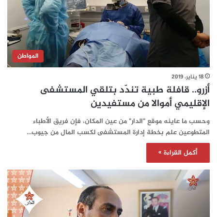
المواطن
18 يناير، 2019
أزرو.. قافلة طبية تندّد بتلقي المستشفى
الإقليمي أموالا من مستفيدين
وحسب ما عاينه موقع "الدار" من عين المكان، فإن فريق الأطباء
المتطوعين علم بخطة إدارة المستشفى لكسب المال من جيوب…
أكمل القراءة »