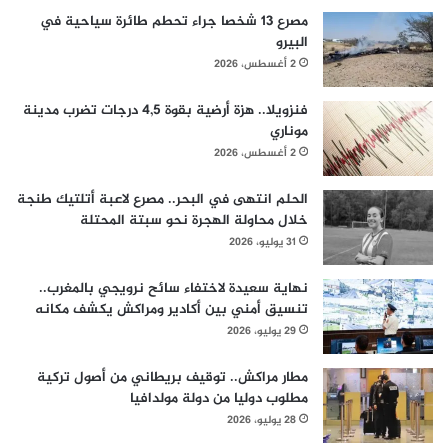
مصرع 13 شخصا جراء تحطم طائرة سياحية في
البيرو
2 أغسطس، 2026
فنزويلا.. هزة أرضية بقوة 4,5 درجات تضرب مدينة
موناري
2 أغسطس، 2026
الحلم انتهى في البحر.. مصرع لاعبة أتلتيك طنجة
خلال محاولة الهجرة نحو سبتة المحتلة
31 يوليو، 2026
نهاية سعيدة لاختفاء سائح نرويجي بالمغرب..
تنسيق أمني بين أكادير ومراكش يكشف مكانه
29 يوليو، 2026
مطار مراكش.. توقيف بريطاني من أصول تركية
مطلوب دوليا من دولة مولدافيا
28 يوليو، 2026