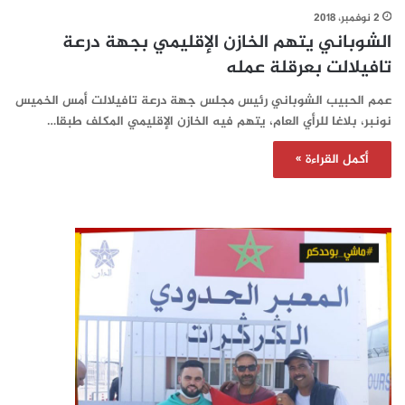
2 نوفمبر، 2018
الشوباني يتهم الخازن الإقليمي بجهة درعة
تافيلالت بعرقلة عمله
عمم الحبيب الشوباني رئيس مجلس جهة درعة تافيلالت أمس الخميس
نونبر، بلاغا للرأي العام، يتهم فيه الخازن الإقليمي المكلف طبقا…
أكمل القراءة »