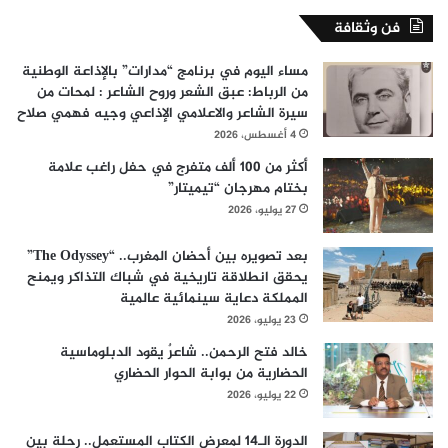
فن وثقافة
مساء اليوم في برنامج “مدارات” بالإذاعة الوطنية
من الرباط: عبق الشعر وروح الشاعر : لمحات من
سيرة الشاعر والاعلامي الإذاعي وجيه فهمي صلاح
4 أغسطس، 2026
أكثر من 100 ألف متفرج في حفل راغب علامة
بختام مهرجان “تيميتار”
27 يوليو، 2026
بعد تصويره بين أحضان المغرب.. “The Odyssey”
يحقق انطلاقة تاريخية في شباك التذاكر ويمنح
المملكة دعاية سينمائية عالمية
23 يوليو، 2026
خالد فتح الرحمن.. شاعرٌ يقود الدبلوماسية
الحضارية من بوابة الحوار الحضاري
22 يوليو، 2026
الدورة الـ14 لمعرض الكتاب المستعمل.. رحلة بين