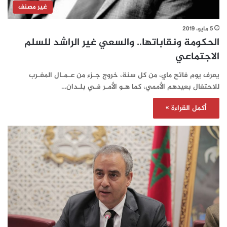
غير مصنف
5 مايو، 2019
الحكومة ونقاباتها.. والسعي غير الراشد للسلم
الاجتماعي
يعرف يوم فاتح ماي، من كل سنة، خروج جـزء من عـمـال المغـرب
للاحتفال بعيدهم الأممي، كما هـو الأمـر فـي بلـدان…
أكمل القراءة »