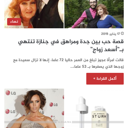
نساء
17 يناير، 2019
قصة حب بين جدة ومراهق في جنازة تنتهي
بـ”أسعد زواج”
قالت امرأة عجوز تبلغ من العمر حاليا 72 عاما، إنها لا تزال سعيدة مع
زوجها الذي يصغرها بـ 53 عاما،…
أكمل القراءة »