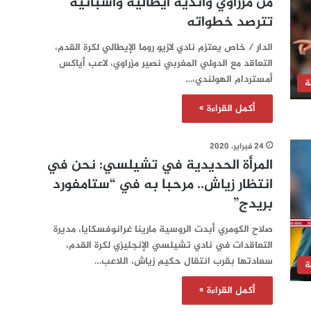
من مزراوي وأندية ايطالية واسبانية
تترصد خطواته
الدار / خاص يعتزم نادي لازيو روما الإيطالي لكرة القدم،
التعاقد مع الدولي المغربي نصير مزراوي، لاعب أياكس
أمستردام الهولندي،…
ة
أكمل القراءة »
24 فبراير، 2020
المرأة الحديدية في تشيلسي: نحن في
انتظار زياش.. مرحبا به في “ستامفورد
بريدج”
صلاح الكومري أبدت الروسية مارينا غرانوفسكايا، مديرة
التعاقدات في نادي تشيلسي الإنجليزي لكرة القدم،
سعادتها بقرب انتقال حكيم زياش، اللاعب…
ة
أكمل القراءة »