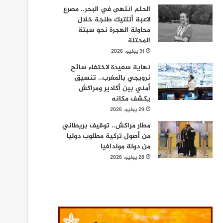
الحلم انتهى في البحر.. مصرع
لاعبة أتلتيك طنجة خلال
محاولة الهجرة نحو سبتة
المحتلة
31 يوليو، 2026
نهاية سعيدة لاختفاء سائح
نرويجي بالمغرب.. تنسيق
أمني بين أكادير ومراكش
يكشف مكانه
29 يوليو، 2026
مطار مراكش.. توقيف بريطاني
من أصول تركية مطلوب دوليا
من دولة مولدافيا
28 يوليو، 2026