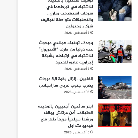
توقيف شخصين بالجديدة
للاشتباه في تورطهما في
سرقات استهدفت منازل..
والتحقيقات متواصلة لتوقيف
شركاء محتملين
7 أغسطس، 2026
وجدة.. توقيف هولندي مبحوث
عنه دولياً من طرف “الأنتربول”
للاشتباه في ارتباطه بشبكة
إجرامية عابرة للحدود
7 أغسطس، 2026
الفلبين.. زلزال بقوة 5,9 درجات
يضرب جنوب غربي سارانجاني
6 أغسطس، 2026
ابتز سائحين أجنبيين بالمدينة
العتيقة.. أمن مراكش يوقف
مرشداً سياحياً مزيفاً ظهر في
فيديو متداول
5 أغسطس، 2026