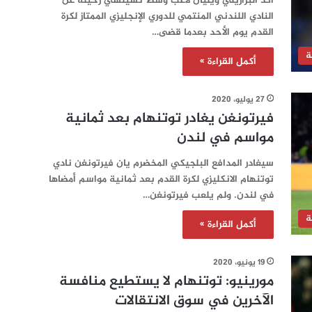
أكد البرازيلي ويليان لاعب وسط تشيلسي رحيله عن
النادي اللندني المنتمي للدوري الإنجليزي الممتاز لكرة
القدم يوم الأحد بعدما قضى…
ة
أكمل القراءة »
27 يوليو، 2020
فيرتونغن يغادر توتنهام بعد ثمانية
مواسم في لندن
سيغادر المدافع البلجيكي المخضرم يان فيرتونغن نادي
توتنهام الانكليزي لكرة القدم بعد ثمانية مواسم أمضاها
في لندن. ولم يلعب فيرتونغن…
ة
أكمل القراءة »
19 يونيو، 2020
مورينيو: توتنهام لا يستطيع منافسة
الآخرين في سوق الانتقالات