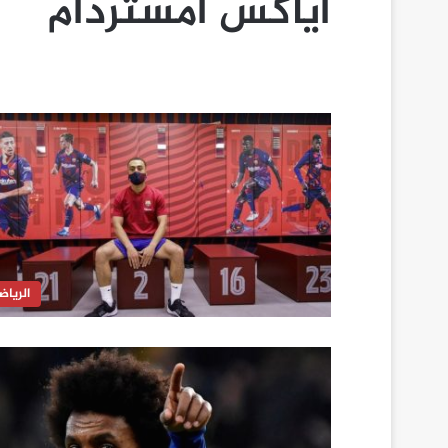
أياكس أمستردام
الرياض