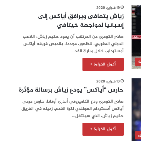
19 فبراير، 2020
زياش يتعافى ويرافق أياكس إلى
إسبانيا لمواجهة خيتافي
صلاح الكومري من المرتقب أن يعود حكيم زياش، اللاعب
الدولي المغربي، للظهور، مجددا، بقميص فريقه أياكس
أمستردام، خلال مباراة الغد…
ة
أكمل القراءة »
13 فبراير، 2020
حارس “أياكس” يودع زياش برسالة مؤثرة
صلاح الكومري ودع الكاميروني أندري أونانا، حارس مرمى
أياكس أمستردام الهولندي لكرة القدم، زميله في الفريق
حكيم زياش، الذي سينتقل…
أكمل القراءة »
ى