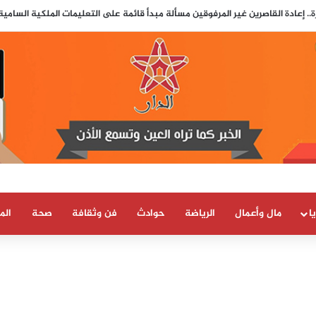
ط الضوء على دور جزائري في التنسيق الرقمي لأحداث سبتة..
ا
مال وأعمال
الرياضة
حوادث
فن وثقافة
صحة
الم