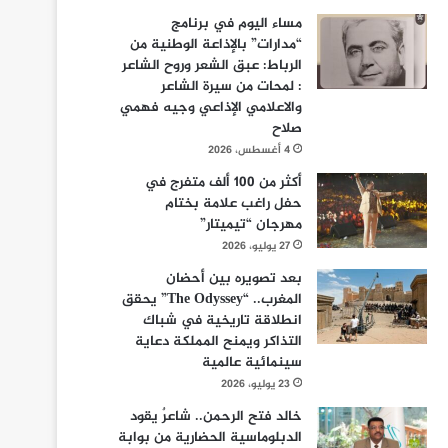
مساء اليوم في برنامج
“مدارات” بالإذاعة الوطنية من
الرباط: عبق الشعر وروح الشاعر
: لمحات من سيرة الشاعر
والاعلامي الإذاعي وجيه فهمي
صلاح
4 أغسطس، 2026
أكثر من 100 ألف متفرج في
حفل راغب علامة بختام
مهرجان “تيميتار”
27 يوليو، 2026
بعد تصويره بين أحضان
المغرب.. “The Odyssey” يحقق
انطلاقة تاريخية في شباك
التذاكر ويمنح المملكة دعاية
سينمائية عالمية
23 يوليو، 2026
خالد فتح الرحمن.. شاعرٌ يقود
الدبلوماسية الحضارية من بوابة