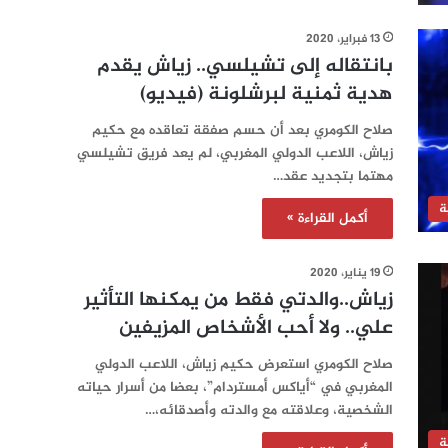
13 فبراير، 2020
بانتقاله إلى تشيلسي.. زياش يقدم
هدية ثمنية لبرشلونة (فيديو)
صلاح الكومري بعد أن حسم صفقة تعاقده مع حكيم
زياش، اللاعب الدولي المغربي، لم يعد فريق تشيلسي
مهتما بتجديد عقد…
ة
أكمل القراءة »
19 يناير، 2020
زياش..والدتي فقط من يمكنها التأثير
علي.. ولا أحب الأشخاص المزيفين
صلاح الكومري استعرض حكيم زياش، اللاعب الدولي
المغربي في “أياكس أمستردام”، بعضا من أسرار حياته
الشخصية، وعلاقته مع والدته وأصدقائه،…
ة