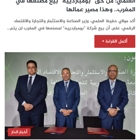
العلمي: من حق “بومباردييه” بيع مصنعها في
المغرب.. وهذا مصير عمالها
أكد مولاي حفيظ العلمي، وزير الصناعة والاستثمار والتجارة والاقتصاد
الرقمي، على أن بيع شركة "بومباردييه" لمصنعها في المغرب لن يتم…
أكمل القراءة »
أخبار الدار