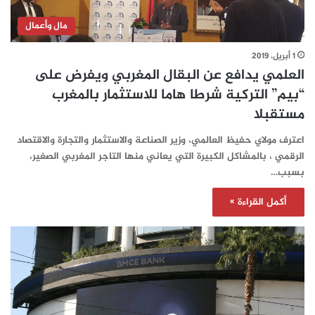
مال وأعمال
1 أبريل، 2019
العلمي يدافع عن البقال المغربي ويفرض على
“بيم” التركية شرطا هاما للاستثمار بالمغرب
مستقبلا
اعترف مولاي حفيظ العالمي، وزير الصناعة والاستثمار والتجارة والاقتصاد
الرقمي ، بالمشاكل الكبيرة التي يعاني منها التاجر المغربي الصغير،
بسبب…
أكمل القراءة »